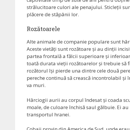
strălucitoare culori ale penajului. Sticleții su
plăcere de stăpânii lor.
Rozătoarele
Alte animale de companie populare sunt hârcio
Aceste vietăți sunt rozătoare și au dinții incis
partea frontală a fălcii superioare și inferioar
toată durata vieții rozătoarelor și trebuie să f
rozătorul își pierde una dintre cele două perec
pereche continuă să crească incontrolabil și 
va muri.
Hârciogii aurii au corpul îndesat și coada scu
moale, de culoare închisă saul gălbuie. Ei au 
transportul hranei.
Cobaii provin din America de Sud, unde erau 