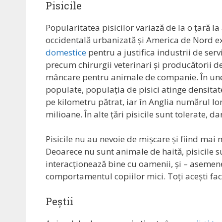
Pisicile
Popularitatea pisicilor variază de la o țară la
occidentală urbanizată și America de Nord ex
domestice
pentru a justifica industrii de serv
precum chirurgii veterinari și producătorii d
mâncare pentru animale de companie. În une
populate, populația de pisici atinge densita
pe kilometru pătrat, iar în Anglia numărul lo
milioane. În alte țări pisicile sunt tolerate,
Pisicile nu au nevoie de mișcare și fiind mai m
Deoarece nu sunt animale de haită, pisicile 
interacționează bine cu oamenii, și – asemene
comportamentul copiilor mici. Toți acești fact
Peștii