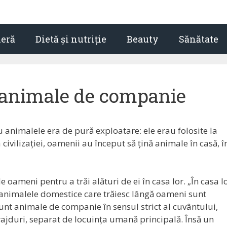
ieră
Dietă și nutriție
Beauty
Sănătate
 animale de companie
u animalele era de pură exploatare: ele erau folosite la
civilizației, oamenii au început să țină animale în casă, î
ameni pentru a trăi alături de ei în casa lor. „În casa l
e animalele domestice care trăiesc lângă oameni sunt
sunt animale de companie în sensul strict al cuvântului,
grajduri, separat de locuința umană principală. Însă un