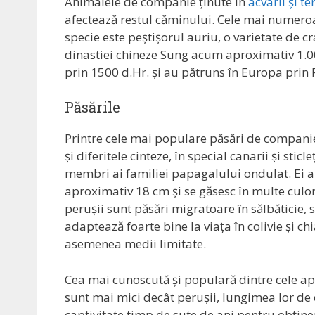
Animalele de companie ținute în
acvarii și te
afectează restul căminului. Cele mai numero
specie este peștișorul auriu, o varietate de cr
dinastiei chineze Sung acum aproximativ 1.000
prin 1500 d.Hr. și au pătruns în Europa prin P
Păsările
Printre cele mai populare păsări de compani
și diferitele cinteze, în special canarii și sticle
membri ai familiei papagalului ondulat. Ei 
aproximativ 18 cm și se găsesc în multe culori
perușii sunt păsări migratoare în sălbăticie, s
adaptează foarte bine la viața în colivie și ch
asemenea medii limitate.
Cea mai cunoscută și populară dintre cele apr
sunt mai mici decât perușii, lungimea lor de o
captivitate timp de sute de ani pentru obține