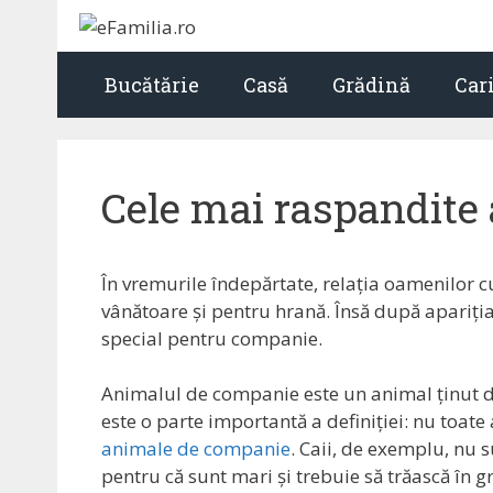
Sari
la
conținut
Bucătărie
Casă
Grădină
Car
Cele mai raspandite
În vremurile îndepărtate, relația oamenilor c
vânătoare și pentru hrană. Însă după apariția 
special pentru companie.
Animalul de companie este un animal ținut de o
este o parte importantă a definiției: nu toat
animale de companie
. Caii, de exemplu, nu 
pentru că sunt mari și trebuie să trăască în 