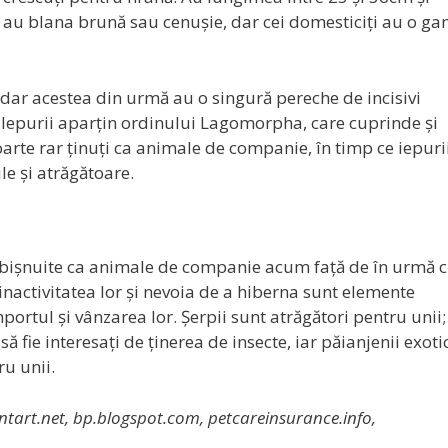
ci au blana brună sau cenușie, dar cei domesticiți au o g
, dar acestea din urmă au o singură pereche de incisivi
. Iepurii aparțin ordinului Lagomorpha, care cuprinde și
foarte rar ținuți ca animale de companie, în timp ce iepuri
e și atrăgătoare.
obișnuite ca animale de companie acum față de în urmă 
: inactivitatea lor și nevoia de a hiberna sunt elemente
importul și vânzarea lor. Șerpii sunt atrăgători pentru unii;
ă fie interesați de ținerea de insecte, iar păianjenii exotic
ru unii.
antart.net, bp.blogspot.com, petcareinsurance.info,