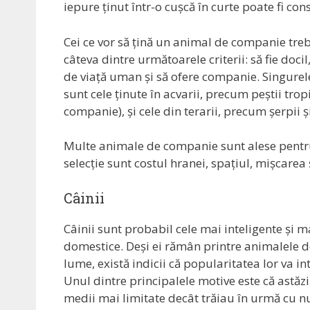
iepure ținut într-o cușcă în curte poate fi c
Cei ce vor să țină un animal de companie treb
câteva dintre următoarele criterii: să fie doci
de viață uman și să ofere companie. Singurel
sunt cele ținute în acvarii, precum peștii tropi
companie), și cele din terarii, precum șerpii ș
Multe animale de companie sunt alese pentru a
selecție sunt costul hranei, spațiul, mișcarea 
Câinii
Câinii sunt probabil cele mai inteligente și 
domestice. Deși ei rămân printre animalele 
lume, există indicii că popularitatea lor va in
Unul dintre principalele motive este că astăzi
medii mai limitate decât trăiau în urmă cu n