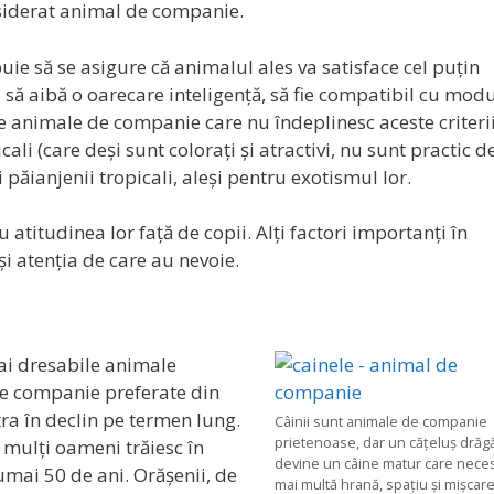
onsiderat animal de companie.
uie să se asigure că animalul ales va satisface cel puțin
l, să aibă o oarecare inteligență, să fie compatibil cu mod
e animale de companie care nu îndeplinesc aceste criteri
cali (care deși sunt colorați și atractivi, nu sunt practic d
i păianjenii tropicali, aleși pentru exotismul lor.
titudinea lor față de copii. Alți factori importanți în
și atenția de care au nevoie.
mai dresabile animale
de companie preferate din
tra în declin pe termen lung.
Câinii sunt animale de companie
prietenoase, dar un cățeluș drăg
 mulți oameni trăiesc în
devine un câine matur care neces
umai 50 de ani. Orășenii, de
mai multă hrană, spațiu și mișcare