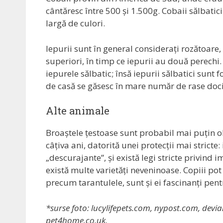
cântăresc între 500 și 1.500g. Cobaii sălbati
largă de culori.
Iepurii sunt în general considerați rozătoare
superiori, în timp ce iepurii au două perechi
iepurele sălbatic; însă iepurii sălbatici sunt 
de casă se găsesc în mare număr de rase docil
Alte animale
Broaștele țestoase sunt probabil mai puțin 
câțiva ani, datorită unei protecții mai stricte
„descurajante”, și există legi stricte privind 
există multe varietăți neveninoase. Copiii pot s
precum tarantulele, sunt și ei fascinanți pent
*surse foto: lucylifepets.com, nypost.com, devi
pet4home.co.uk.