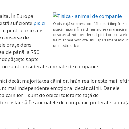
 alta. În Europa
istă suficiente
pisici
O pisicuță se transformă în scurt timp într-o
pisică matură. Însă dimensiunea mai mică și
icii pentru animale,
caracterul independent al pisicilor fac ca ele
e conserve de
fie mult mai potrivite unui apartament mic, în
le orașe dens
un mediu urban.
tea de până la 750
r depășește șapte
 dar nu sunt considerate animale de companie.
ici decât majoritatea câinilor, hrănirea lor este mai iefti
sunt mai independente emoțional decât câinii. Dar ele
a câinilor – sunt de obicei tolerante față de
ori le fac să fie animalele de companie preferate la oraș.