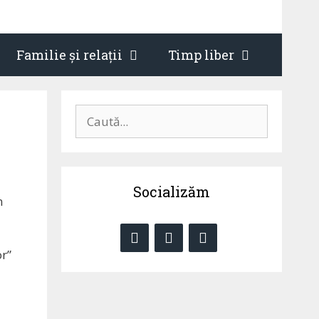
Familie și relații
Timp liber
Caută
după:
Socializăm
n
or”