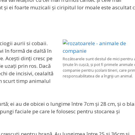
nt și ei foarte muzicali și ciripitul lor moale este ascultat 
gii aurii si cobaii.
ivi în formă de daltă în
e. Acești dinți cresc pe
Rozătoarele sunt destul de mici pentru a
ținute în cușcă, și pot fi primele animale
ie uzați prin ros. Dacă
companie pentru școlarii tineri, care pr
hi de incisivi, cealaltă
responsabilitatea de a îngriji un animal.
în scurt timp animalul
rtă; ei au de obicei o lungime între 7cm și 28 cm, și o bl
pungi faciale pe care le folosesc pentru stocarea și
crescuți pentru hrană. Au lungimea între 25 și 36cm și