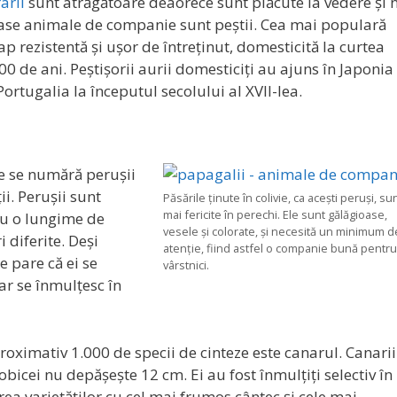
rarii
sunt atrăgătoare deaorece sunt plăcute la vedere și 
ase animale de companie sunt peștii. Cea mai populară
ap rezistentă și ușor de întreținut, domesticită la curtea
 de ani. Peștișorii aurii domesticiți au ajuns în Japonia
ortugalia la începutul secolului al XVII-lea.
e se numără perușii
ții. Perușii sunt
Păsările ținute în colivie, ca acești peruși, su
mai fericite în perechi. Ele sunt gălăgioase,
au o lungime de
vesele și colorate, și necesită un minimum d
 diferite. Deși
atenție, fiind astfel o companie bună pentru
e pare că ei se
vârstnici.
iar se înmulțesc în
oximativ 1.000 de specii de cinteze este canarul. Canarii
bicei nu depășește 12 cm. Ei au fost înmulțiți selectiv în
rea varietăților cu cel mai frumos cântec și cele mai