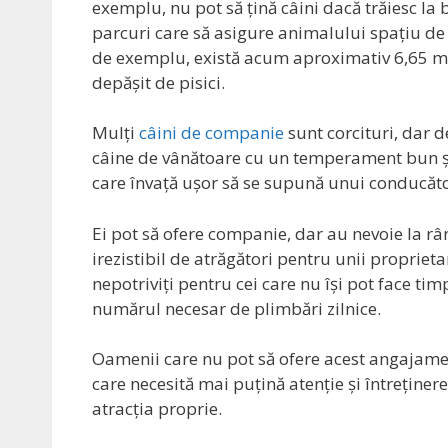
exemplu, nu pot să țină câini dacă trăiesc la
parcuri care să asigure animalului spațiu de
de exemplu, există acum aproximativ 6,65 mil
depășit de pisici.
Mulți
câini de companie
sunt corcituri, dar 
câine de vânătoare cu un temperament bun și 
care învață ușor să se supună unui conducăt
Ei pot să ofere companie, dar au nevoie la rân
irezistibil de atrăgători pentru unii proprie
nepotriviți pentru cei care nu își pot face ti
numărul necesar de plimbări zilnice.
Oamenii care nu pot să ofere acest angajame
care necesită mai puțină atenție și întreținer
atracția proprie.