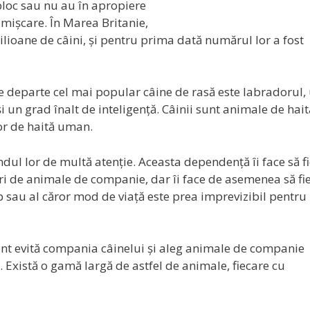
 bloc sau nu au în apropiere
 mișcare. În Marea Britanie,
ioane de câini, și pentru prima dată numărul lor a fost
de departe cel mai popular câine de rasă este labradorul,
un grad înalt de inteligență. Câinii sunt animale de hait
or de haită uman.
dul lor de multă atenție. Aceasta dependență îi face să f
tari de animale de companie, dar îi face de asemenea să fi
mp sau al căror mod de viață este prea imprevizibil pentru
nt evită compania câinelui și aleg animale de companie
e. Există o gamă largă de astfel de animale, fiecare cu