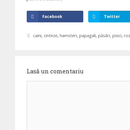
Facebook
Twitter
Etichete
caini
,
cinteze
,
hamsteri
,
papagali
,
păsări
,
pisici
,
ro
Lasă un comentariu
Comentariu