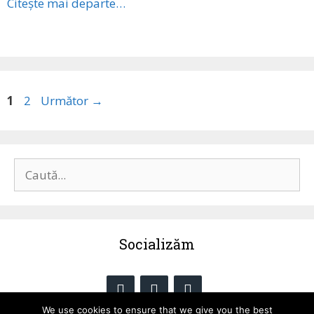
Citește mai departe…
Pagina
Pagina
1
2
Următor
→
Caută
după:
Socializăm
We use cookies to ensure that we give you the best