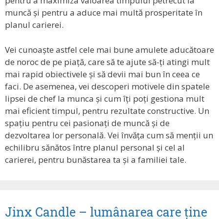
pentru a maximiza valoarea timpului petrecut la
muncă și pentru a aduce mai multă prosperitate în
planul carierei.
Vei cunoaște astfel cele mai bune amulete aducătoare
de noroc de pe piață, care să te ajute să-ți atingi mult
mai rapid obiectivele și să devii mai bun în ceea ce
faci. De asemenea, vei descoperi motivele din spatele
lipsei de chef la munca și cum îți poți gestiona mult
mai eficient timpul, pentru rezultate constructive. Un
spațiu pentru cei pasionați de muncă și de
dezvoltarea lor personală. Vei învăța cum să menții un
echilibru sănătos între planul personal și cel al
carierei, pentru bunăstarea ta și a familiei tale.
Jinx Candle – lumânarea care ține