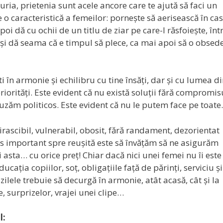
ia, prietenia sunt acele ancore care te ajută să faci un
o caracteristică a femeilor: pornește să aerisească în cas
oi dă cu ochii de un titlu de ziar pe care-l răsfoiește, înt
își dă seama că e timpul să plece, ca mai apoi să o obsed
i în armonie și echilibru cu tine însăți, dar și cu lumea d
priorități. Este evident că nu există soluții fără compromis
zăm politicos. Este evident că nu le putem face pe toate.
rascibil, vulnerabil, obosit, fără randament, dezorientat
as important spre reușită este să învățăm să ne asigurăm
i asta… cu orice preț! Chiar dacă nici unei femei nu îi este
cația copiilor, soț, obligațiile față de părinți, serviciu ș
zilele trebuie să decurgă în armonie, atât acasă, cât și la
e, surprizelor, vrajei unei clipe…
l: