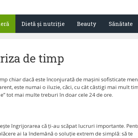
ieră
Dietă și nutriție
Beauty
Sănătate
riza de timp
p chiar dacă este înconjurată de mașini sofisticate men
rent, este numai o iluzie, căci, cu cât câstigi mai mult ti
uie” tot mai multe treburi în doar cele 24 de ore.
crește îngrijorarea că ți-au scăpat lucruri importante. Pent
plăcere ai la îndemână o soluție extrem de simplă: să te