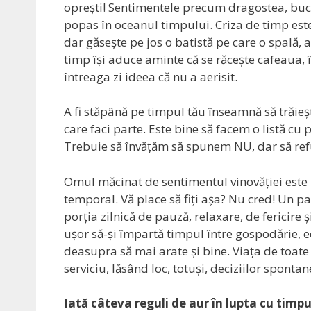
oprești! Sentimentele precum dragostea, bucur
popas în oceanul timpului. Criza de timp este 
dar găsește pe jos o batistă pe care o spală, ap
timp își aduce aminte că se răcește cafeaua, 
întreaga zi ideea că nu a aerisit.
A fi stăpână pe timpul tău înseamnă să trăieșt
care faci parte. Este bine să facem o listă cu 
Trebuie să învățăm să spunem NU, dar să refu
Omul măcinat de sentimentul vinovăției este i
temporal. Vă place să fiți așa? Nu cred! Un p
porția zilnică de pauză, relaxare, de fericire ș
ușor să-și împartă timpul între gospodărie, edu
deasupra să mai arate și bine. Viața de toate 
serviciu, lăsând loc, totuși, deciziilor spontan
Iată câteva reguli de aur în lupta cu timpu