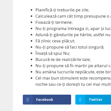
Planifică-ți treburile pe zile;
Calculează cam cât timp presupune o a
Fixează-ți termene;
Nu-ți programa întreaga zi, apar și lu
Adună-ți gândurile pe hârtie, astfel nu
Fă zilnic ceva plăcut;
Nu-ți propune să faci totul singură;
Învață să spui Nu;
Bucură-te de realizările tale;
Nu-ți propune să fii martir pe altarul c
Nu amâna lucrurile neplăcute, este bin
Cel mai bun stimulent este recompensa
rochie sau ce-ți dorești tu cel mai mult
Facebook
Twitter