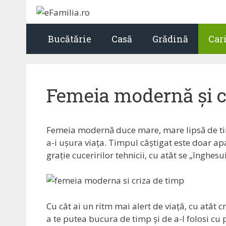
Sari
la
conținut
Bucătărie
Casă
Grădină
Car
Femeia modernă și c
Femeia modernă duce mare, mare lipsă de tim
a-i ușura viața. Timpul câștigat este doar apa
grație cuceririlor tehnicii, cu atât se „înghes
Cu cât ai un ritm mai alert de viațâ, cu atât 
a te putea bucura de timp și de a-l folosi cu 