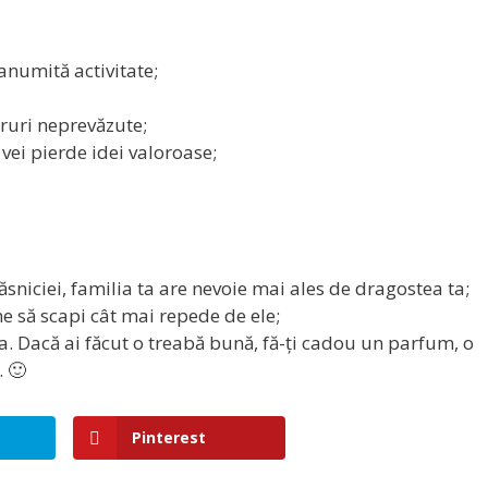
numită activitate;
cruri neprevăzute;
 vei pierde idei valoroase;
ăsniciei, familia ta are nevoie mai ales de dragostea ta;
e să scapi cât mai repede de ele;
. Dacă ai făcut o treabă bună, fă-ți cadou un parfum, o
. 🙂
Pinterest