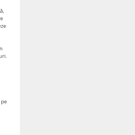
ă,
re
eze
in
uri.
i pe