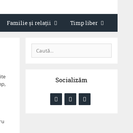
Familie și relații
Timp liber
Caută
după:
ite
Socializăm
mp,
ru