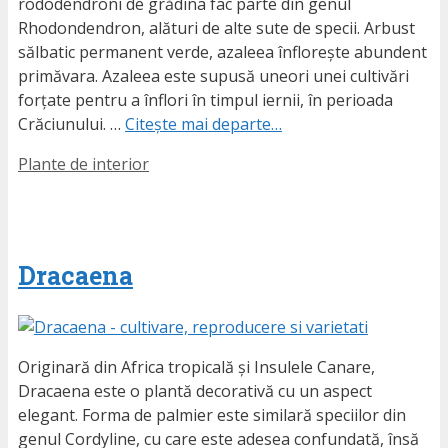
rododendroni de grădina fac parte din genul
Rhodondendron, alături de alte sute de specii. Arbust
sălbatic permanent verde, azaleea înflorește abundent
primăvara. Azaleea este supusă uneori unei cultivări
forțate pentru a înflori în timpul iernii, în perioada
Crăciunului. …
Citește mai departe…
Etichete
Plante de interior
Dracaena
Originară din Africa tropicală și Insulele Canare,
Dracaena este o plantă decorativă cu un aspect
elegant. Forma de palmier este similară speciilor din
genul Cordyline, cu care este adesea confundată, însă