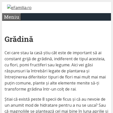
Sari
la
Meniu
conținut
Grădină
Cei care stau la casă știu cât este de important să ai
constant grijă de grădină, indiferent de tipul acesteia,
cu flori, pomi fructiferi sau legume. Aici vei găsi
răspunsuri la întrebări legate de plantarea și
întreținerea diferitelor tipuri de flori mai mult mai mai
puțin comune, plante și alte elemente menite să-ți
transforme grădina într-un colț de rai.
Știai că există peste 8 specii de ficus și că au nevoie de
un anumit mod de hidratare pentru a nu se usca? Sau
că magnoliile se plantează cel mai bine în luna aprilie și