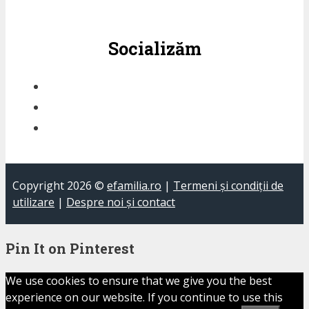
după:
Socializăm
Copyright 2026 ©
efamilia.ro
|
Termeni și condiții de
utilizare
|
Despre noi și contact
Pin It on Pinterest
We use cookies to ensure that we give you the best
experience on our website. If you continue to use this