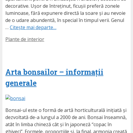
decorative. Ușor de întreținut, ficușii preferă zonele
luminoase, fără expunere directă la soare și au nevoie
de o udare abundentă, în special în timpul verii. Genul
…
Citește mai departe…
Etichete
Plante de interior
Arta bonsailor – informații
generale
Bonsai-ul este o formă de artă horticulturală inițiată și
dezvoltată de-a lungul a 2000 de ani. Bonsai înseamnă,
atât în limba chineză cât și în japoneză “copac în
ghiveci”. Formele, proporțiile și, la final, armonia creată