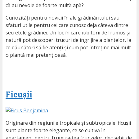
că au nevoie de foarte multă apă?
Curiozități pentru novicii în ale grădinăritului sau
sfaturi utile pentru cei care cunosc deja câteva dintre
secretele grădinei. Un loc în care iubitorii de frumos și
natură pot descoperi trucuri de îngrijire a plantelor, la
ce dăunători să fie atenți și cum pot întreține mai mult
o plantă mai pretențioasă.
Ficușii
Originare din regiunile tropicale și subtropicale, ficușii
sunt plante foarte elegante, ce se cultivă în
apartament pentru frumusețea frunzelor, deosebit de