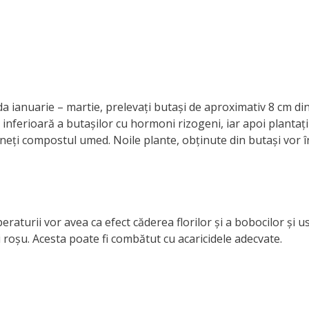
a ianuarie – martie, prelevați butași de aproximativ 8 cm din
 inferioară a butașilor cu hormoni rizogeni, iar apoi plantați-
ineți compostul umed. Noile plante, obținute din butași vor î
eraturii vor avea ca efect căderea florilor și a bobocilor și 
i roșu. Acesta poate fi combătut cu acaricidele adecvate.