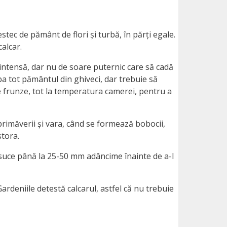
tec de pământ de flori și turbă, în părți egale.
alcar.
 intensă, dar nu de soare puternic care să cadă
iba tot pământul din ghiveci, dar trebuie să
e frunze, tot la temperatura camerei, pentru a
rimăverii și vara, când se formează bobocii,
stora.
 usuce până la 25-50 mm adâncime înainte de a-l
ardeniile detestă calcarul, astfel că nu trebuie