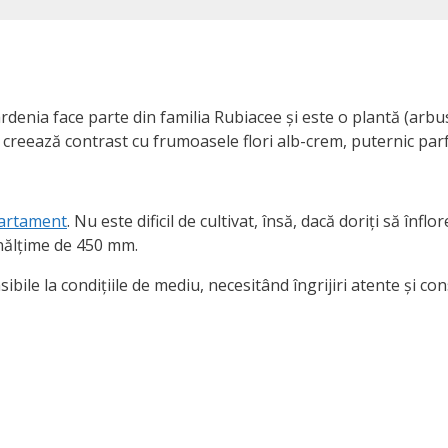
enia face parte din familia Rubiacee și este o plantă (arbu
și creează contrast cu frumoasele flori alb-crem, puternic pa
partament
. Nu este dificil de cultivat, însă, dacă doriți să înflo
 înălțime de 450 mm.
ile la condițiile de mediu, necesitând îngrijiri atente și con