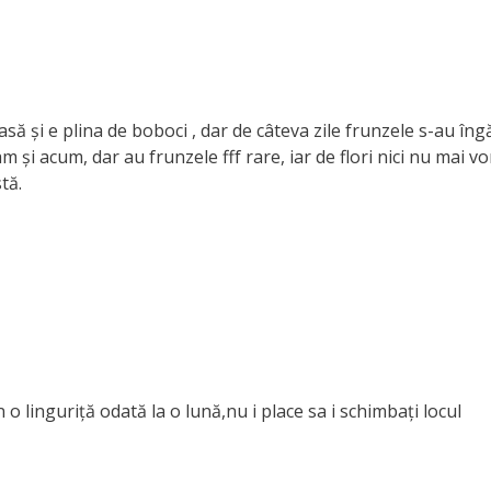
ă și e plina de boboci , dar de câteva zile frunzele s-au îngă
am și acum, dar au frunzele fff rare, iar de flori nici nu mai v
tă.
o linguriță odată la o lună,nu i place sa i schimbați locul