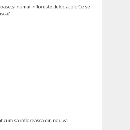
ase,si numai infloreste deloc acolo.Ce se
asca?
fat,cum sa infloreasca din nou,va