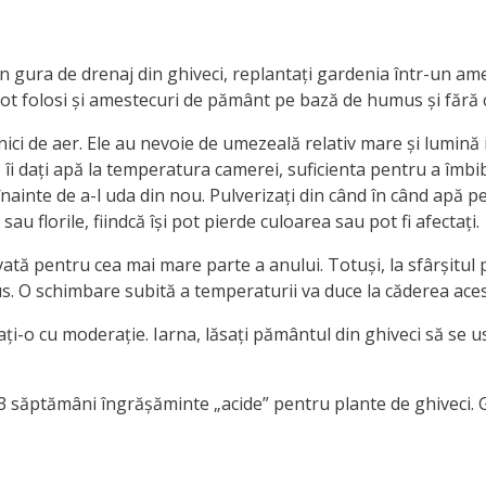
n gura de drenaj din ghiveci, replantați gardenia într-un ames
pot folosi și amestecuri de pământ pe bază de humus și fără c
rnici de aer. Ele au nevoie de umezeală relativ mare și lumină
să îi dați apă la temperatura camerei, suficienta pentru a îmb
ainte de a-l uda din nou. Pulverizați din când în când apă p
u florile, fiindcă își pot pierde culoarea sau pot fi afectați.
ă pentru cea mai mare parte a anului. Totuși, la sfârșitul p
s. O schimbare subită a temperaturii va duce la căderea ace
dați-o cu moderație. Iarna, lăsați pământul din ghiveci să se
2-3 săptămâni îngrășăminte „acide” pentru plante de ghiveci. G