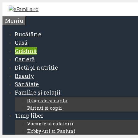
Sari
la
Meniu
conținut
Bucătărie
Casă
Grădină
Carieră
Dietă și nutriție
Beauty
Sănătate
Familie și relații
Dragoste și cuplu
Părinți și copii
Timp liber
Vacante si calatorii
Hobby-uri si Pasiuni