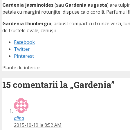
Gardenia jasminoides
(sau
Gardenia augusta
) are tulpi
petale cu margini rotunjite, dispuse ca o corolă. Parfumul f
Gardenia thunbergia
, arbust compact cu frunze verzi, lun
de fructele ovale, cenușii.
Facebook
Twitter
Pinterest
Etichete
Plante de interior
15 comentarii la „Gardenia”
alina
2015-10-19 la 8:52 AM