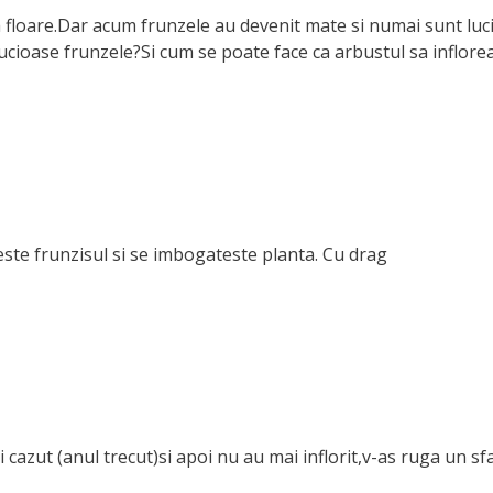
floare.Dar acum frunzele au devenit mate si numai sunt lucio
lucioase frunzele?Si cum se poate face ca arbustul sa inflore
ste frunzisul si se imbogateste planta. Cu drag
i cazut (anul trecut)si apoi nu au mai inflorit,v-as ruga un s