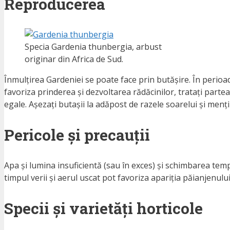
Reproducerea
Specia Gardenia thunbergia, arbust
originar din Africa de Sud.
Înmulțirea Gardeniei se poate face prin butășire. În perioad
favoriza prinderea și dezvoltarea rădăcinilor, tratați partea
egale. Așezați butașii la adăpost de razele soarelui și menț
Pericole și precauții
Apa și lumina insuficientă (sau în exces) și schimbarea temp
timpul verii și aerul uscat pot favoriza apariția păianjenulu
Specii și varietăți horticole