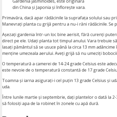
Gardenia jasminoides, este originară
din China și Japonia și înflorește vara.
Primavăra, dacă apar rădăcinile la suprafața solului sau pri
Manevrați planta cu grijă pentru a nu-i răni rădăcinile. Se 
Așezați gardenia într-un loc bine aerisit, fără curenți pute
direct pe ele. Udați planta tot timpul anului. Vara trebuie 
lasați pământul să se usuce până la circa 13 mm adâncime în
menține umezeala aerului. Aveți grijă să nu umeziți bobocii sa
O temperatură a camerei de 14-24 grade Celsius este adecvat
este nevoie de o temperatură constantă de 17 grade Celsiu
Toamna și iarna asigurați-i cel puțin 13 grade Celsius și u
uda.
Între lunile martie și septembrie, dați plantelor o dată la 
să folosiți apa de la robinet în zonele cu apă dură.