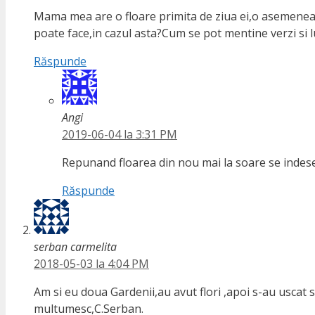
Mama mea are o floare primita de ziua ei,o asemenea 
poate face,in cazul asta?Cum se pot mentine verzi si 
Răspunde
Angi
2019-06-04 la 3:31 PM
Repunand floarea din nou mai la soare se indese
Răspunde
serban carmelita
2018-05-03 la 4:04 PM
Am si eu doua Gardenii,au avut flori ,apoi s-au uscat s
multumesc,C.Serban.