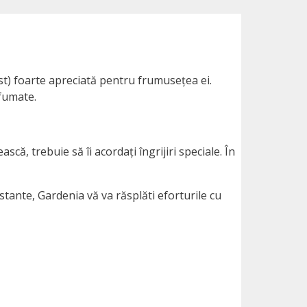
st) foarte apreciată pentru frumusețea ei.
rfumate.
rească, trebuie să îi acordați îngrijiri speciale. În
stante, Gardenia vă va răsplăti eforturile cu