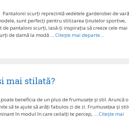
Pantalonii scurți reprezintă vedetele garderobei de var
modele, sunt perfecți pentru stilizarea ținutelor sportive,
 de pantaloni scurți, lasă-ți inspirația să creeze cele mai 
 scurți de damă la modă …
Citește mai departe…
i mai stilată?
oate beneficia de un plus de frumusețe și stil. Aruncă o
e să te ajute să arăți fabulos zi de zi. Frumusețea și stil
inant în modul în care ceilalți te percep, …
Citește mai