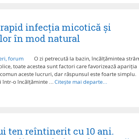
rapid infecția micotică și
elor în mod natural
O zi petrecută la bazin, încălțămintea strâ
blice, toate acestea sunt factori care favorizează apariția
în comun aceste lucruri, dar răspunsul este foarte simplu.
i într-o încălțăminte …
Citește mai departe…
 ten reîntinerit cu 10 ani.