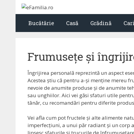
Sari
la
conținut
Bucătărie
Casă
Grădină
Car
Frumusețe și îngriji
Îngrijirea personală reprezintă un aspect ese
Acestea știu că pentru a-și menține mereu fr
nevoie de anumite produse și de anumite tehn
sau unghiilor. Aici vei găsi sfaturi utile pent
tânăr, cu recomandări pentru diferite produ
Vei afla cum pot fructele și alte alimente natu
imperfecțiuni, a unui păr radiant și un corp
lipsesc sfaturile și trucurile de înfrumuseța