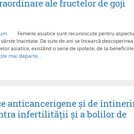
aordinare ale fructelor de goji
Femeile asiatice sunt recunoscute pentru aspectu
i la vârste înaintate. De sute de ani se încearcă descoperirea
lor asiatice, existând o serie de ipoteze, de la beneficiile
ește mai departe…
e anticancerigene și de întineri
ra infertilității și a bolilor de