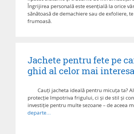
Îngrijirea personală este esențială la orice vâ
sănătoasă de demachiere sau de exfoliere, te p
frumoasă.
Jachete pentru fete pe car
ghid al celor mai interesa
Cauți jacheta ideală pentru micuța ta? A
protecție împotriva frigului, ci și de stil și co
investiție pentru multe sezoane – de aceea me
departe…