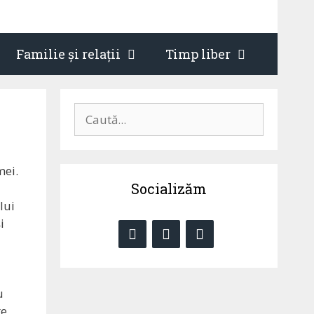
Familie și relații
Timp liber
Caută
după:
mei.
Socializăm
lui
i
u
e.