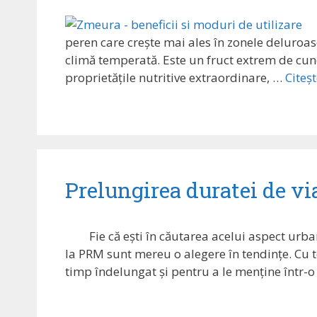
peren care crește mai ales în zonele deluroas
climă temperată. Este un fruct extrem de cunos
proprietățile nutritive extraordinare, …
Citeș
Prelungirea duratei de viaț
Fie că ești în căutarea acelui aspect urb
la PRM sunt mereu o alegere în tendințe. Cu t
timp îndelungat și pentru a le menține într-