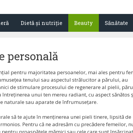
ieră
Dietă și nutriție
Beauty
Sănătate
re personală
nțial pentru majoritatea persoanelor, mai ales pentru fe
umusețea tenului sau aspectul strălucitor a părului, au
ici de stimulare procesului de regenerare al pielii, păru
ru întreținerea unui ten mereu radiant, cu aspect sănătos ș
se naturale sau aparate de înfrumusețare.
rale să te ajute în menținerea unei pieli tinere, lipsită de
 armonios. Pentru că ne adresăm cu precădere femeilor, n
re pentru proaspătele mămici sau cele care sunt însărcinat