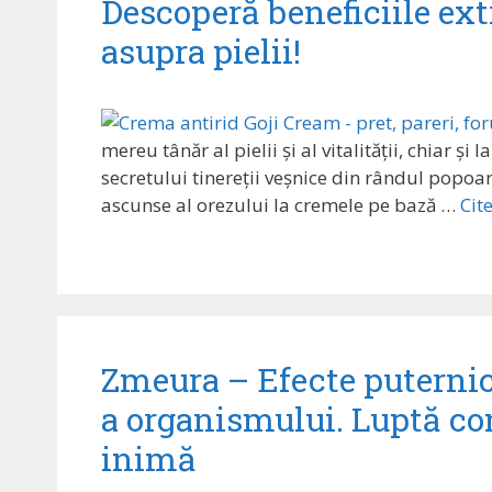
Descoperă beneficiile extr
asupra pielii!
mereu tânăr al pielii și al vitalității, chiar ș
secretului tinereții veșnice din rândul popoare
ascunse al orezului la cremele pe bază …
Cit
Zmeura – Efecte puternic
a organismului. Luptă cont
inimă