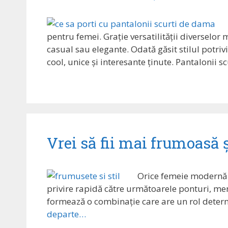
pentru femei. Grație versatilității diverselor 
casual sau elegante. Odată găsit stilul potrivit
cool, unice și interesante ținute. Pantalonii
Vrei să fii mai frumoasă ș
Orice femeie modernă p
privire rapidă către următoarele ponturi, menit
formează o combinație care are un rol determ
departe…