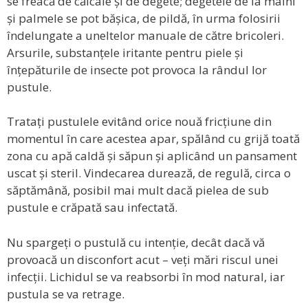
se freacă de călcâie și de degete; degetele de la mâini
și palmele se pot bășica, de pildă, în urma folosirii
îndelungate a uneltelor manuale de către bricoleri.
Arsurile, substanțele iritante pentru piele și
înțepăturile de insecte pot provoca la rândul lor
pustule.
Tratați pustulele evitând orice nouă fricțiune din
momentul în care acestea apar, spălând cu grijă toată
zona cu apă caldă și săpun și aplicând un pansament
uscat și steril. Vindecarea durează, de regulă, circa o
săptămână, posibil mai mult dacă pielea de sub
pustule e crăpată sau infectată.
Nu spargeți o pustulă cu intenție, decât dacă vă
provoacă un disconfort acut – veți mări riscul unei
infecții. Lichidul se va reabsorbi în mod natural, iar
pustula se va retrage.