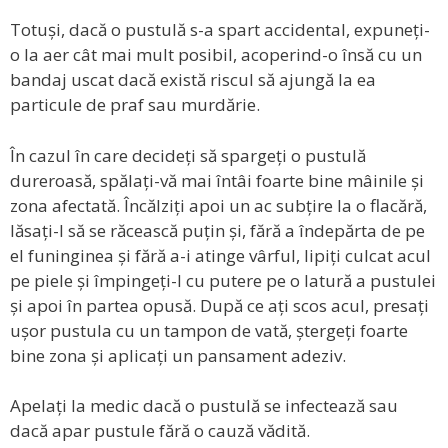
Totuși, dacă o pustulă s-a spart accidental, expuneți-
o la aer cât mai mult posibil, acoperind-o însă cu un
bandaj uscat dacă există riscul să ajungă la ea
particule de praf sau murdărie.
În cazul în care decideți să spargeți o pustulă
dureroasă, spălați-vă mai întâi foarte bine mâinile și
zona afectată. Încălziți apoi un ac subțire la o flacără,
lăsați-l să se răcească puțin și, fără a îndepărta de pe
el funinginea și fără a-i atinge vârful, lipiți culcat acul
pe piele și împingeți-l cu putere pe o latură a pustulei
și apoi în partea opusă. După ce ați scos acul, presați
ușor pustula cu un tampon de vată, ștergeți foarte
bine zona și aplicați un pansament adeziv.
Apelați la medic dacă o pustulă se infectează sau
dacă apar pustule fără o cauză vădită.