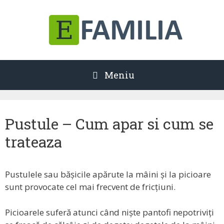
Sari
la
conținut
Meniu
Pustule – Cum apar si cum se
trateaza
Pustulele sau bășicile apărute la mâini și la picioare
sunt provocate cel mai frecvent de fricțiuni.
Picioarele suferă atunci când niște pantofi nepotriviți