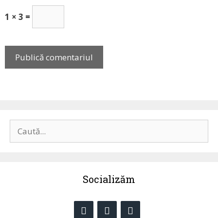
1 × 3 =
Caută
după:
Socializăm