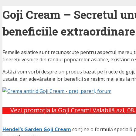
Goji Cream – Secretul unu
beneficiile extraordinare 
Femeile asiatice sunt recunoscute pentru aspectul mereu tânăr 
tinereții veșnice din rândul popoarelor asiatice, existând o s
Astăzi vom vorbi despre un produs bazat pe fructe de goji,
uscate, dar adevăratele lor beneficii se resimt mai ales la nive
Vezi promoția la Goji Cream! Valabilă azi, 08
Hendel’s Garden Goji Cream
conține o formulă specială pe