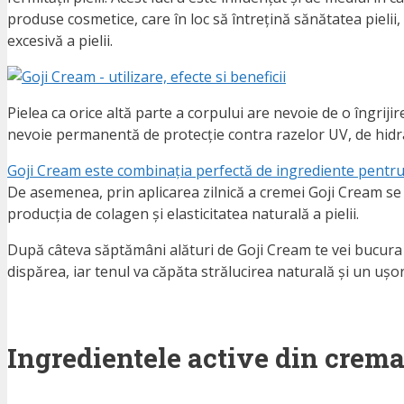
produse cosmetice, care în loc să întrețină sănătatea pielii, 
excesivă a pielii.
Pielea ca orice altă parte a corpului are nevoie de o îngrij
nevoie permanentă de protecție contra razelor UV, de hidra
Goji Cream este combinația perfectă de ingrediente pentru 
De asemenea, prin aplicarea zilnică a cremei Goji Cream se 
producția de colagen și elasticitatea naturală a pielii.
După câteva săptămâni alături de Goji Cream te vei bucura de o
dispărea, iar tenul va căpăta strălucirea naturală și un ușor 
Ingredientele active din crem