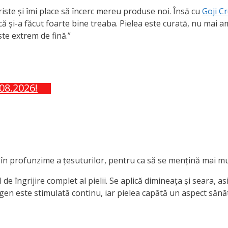
riste și îmi place să încerc mereu produse noi. Însă cu
Goji C
că și-a făcut foarte bine treaba. Pielea este curată, nu mai 
este extrem de fină.”
.08.2026!
 în profunzime a țesuturilor, pentru ca să se mențină mai mul
de îngrijire complet al pielii. Se aplică dimineața și seara, a
agen este stimulată continu, iar pielea capătă un aspect sănăto