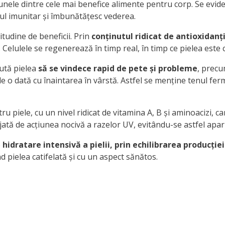
 unele dintre cele mai benefice alimente pentru corp. Se evid
mul imunitar și îmbunătățesc vederea.
itudine de beneficii. Prin
conținutul ridicat de antioxidanț
. Celulele se regenerează în timp real, în timp ce pielea este 
jută pielea
să se vindece rapid de pete și probleme
, prec
 o dată cu înaintarea în vârstă. Astfel se menține tenul ferm 
u piele, cu un nivel ridicat de vitamina A, B și aminoacizi, c
ejată de acțiunea nocivă a razelor UV, evitându-se astfel apariți
o
hidratare intensivă a pielii, prin echilibrarea producți
nd pielea catifelată și cu un aspect sănătos.