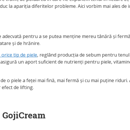
duc la apariția diferitelor probleme. Aici vorbim mai ales de in
ire adecvată pentru a se putea menține mereu tânără și fermă.
tare și de hrănire.
orice tip de piele
, reglând producția de sebum pentru tenul 
asigură un aport suficient de nutrienți pentru piele, vitamin
 piele a feței mai fină, mai fermă și cu mai puține riduri. Ace
efect de lifting.
a GojiCream