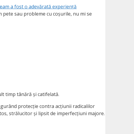
ream a fost o adevărată experiență
am pete sau probleme cu coșurile, nu mi se
t timp tânără și catifelată.
sigurând protecție contra acțiunii radicalilor
s, strălucitor și lipsit de imperfecțiuni majore.