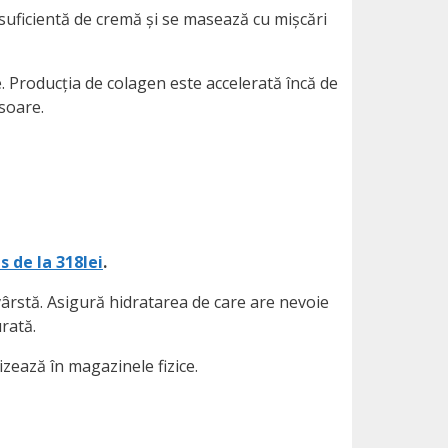
e suficientă de cremă și se masează cu mișcări
le. Producția de colagen este accelerată încă de
 soare.
s de la 318lei
.
vârstă. Asigură hidratarea de care are nevoie
urată.
izează în magazinele fizice.