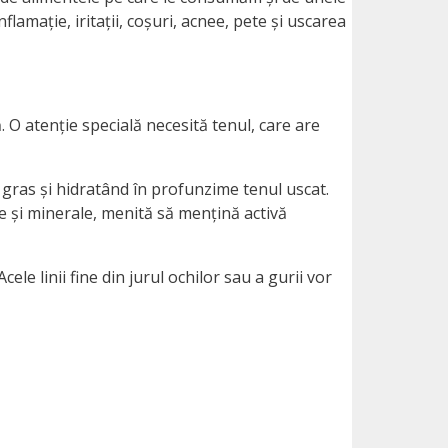
flamație, iritații, coșuri, acnee, pete și uscarea
 O atenție specială necesită tenul, care are
gras și hidratând în profunzime tenul uscat.
e și minerale, menită să mențină activă
le linii fine din jurul ochilor sau a gurii vor