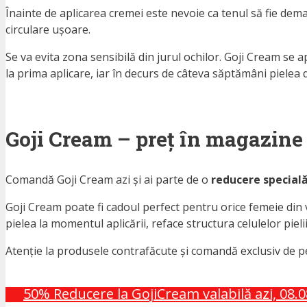
Înainte de aplicarea cremei este nevoie ca tenul să fie dema
circulare ușoare.
Se va evita zona sensibilă din jurul ochilor. Goji Cream se ap
la prima aplicare, iar în decurs de câteva săptămâni pielea dev
Goji Cream – preț în magazine 
Comandă Goji Cream azi și ai parte de o
reducere special
Goji Cream poate fi cadoul perfect pentru orice femeie din 
pielea la momentul aplicării, reface structura celulelor piel
Atenție la produsele contrafăcute și comandă exclusiv de 
50% Reducere la GojiCream valabilă azi, 08.08