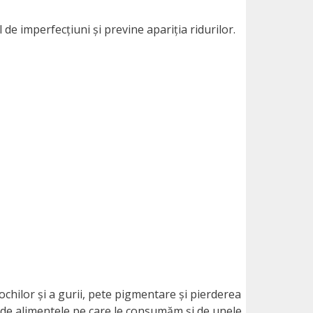
 de imperfecțiuni și previne apariția ridurilor.
ochilor și a gurii, pete pigmentare și pierderea
zi, de alimentele pe care le consumăm și de unele