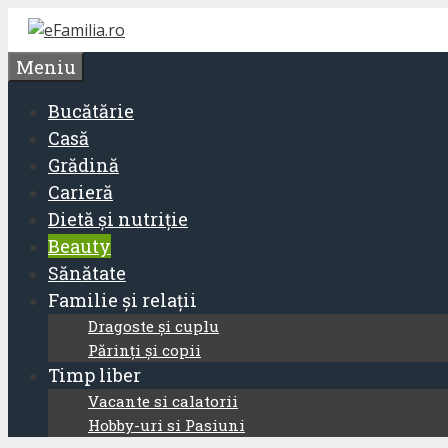
Sari
la
Meniu
conținut
Bucătărie
Casă
Grădină
Carieră
Dietă și nutriție
Beauty
Sănătate
Familie și relații
Dragoste și cuplu
Părinți și copii
Timp liber
Vacante si calatorii
Hobby-uri si Pasiuni