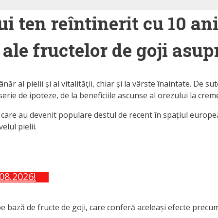
i ten reîntinerit cu 10 an
ale fructelor de goji asupr
al pielii și al vitalității, chiar și la vârste înaintate. De s
erie de ipoteze, de la beneficiile ascunse al orezului la creme
 care au devenit populare destul de recent în spațiul europ
lul pielii.
.08.2026!
 bază de fructe de goji, care conferă aceleași efecte precum r