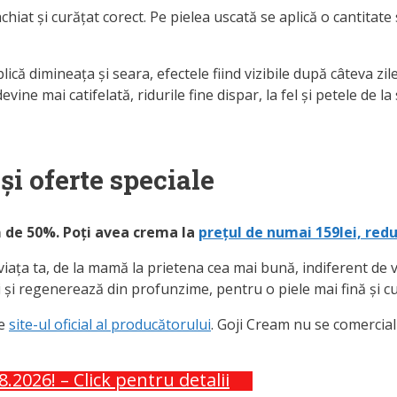
chiat și curățat corect. Pe pielea uscată se aplică o cantitat
lică dimineața și seara, efectele fiind vizibile după câteva zi
ine mai catifelată, ridurile fine dispar, la fel și petele de la
și oferte speciale
ă de 50%. Poți avea crema la
prețul de numai 159lei, redu
viața ta, de la mamă la prietena cea mai bună, indiferent de 
ii și regenerează din profunzime, pentru o piele mai fină și c
pe
site-ul oficial al producătorului
. Goji Cream nu se comercial
.2026! – Click pentru detalii