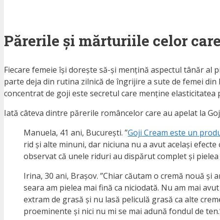
Părerile și mărturiile celor ca
Fiecare femeie își dorește să-și mențină aspectul tânăr al p
parte deja din rutina zilnică de îngrijire a sute de femei din
concentrat de goji este secretul care menține elasticitatea p
Iată câteva dintre părerile româncelor care au apelat la Go
Manuela, 41 ani, București. ”
Goji Cream este un produ
rid și alte minuni, dar niciuna nu a avut același efec
observat că unele riduri au dispărut complet și pielea 
Irina, 30 ani, Brașov. ”Chiar căutam o cremă nouă și 
seara am pielea mai fină ca niciodată. Nu am mai avut
extram de grasă și nu lasă peliculă grasă ca alte creme 
proeminente și nici nu mi se mai adună fondul de ten.