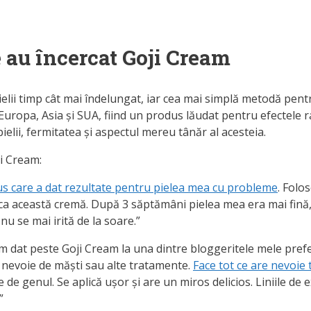
re au încercat Goji Cream
ielii timp cât mai îndelungat, iar cea mai simplă metodă pent
 Europa, Asia și SUA, fiind un produs lăudat pentru efectele ra
ielii, fermitatea și aspectul mereu tânăr al acesteia.
ji Cream:
s care a dat rezultate pentru pielea mea cu probleme
. Folo
te ca această cremă. După 3 săptămâni pielea mea era mai fină,
nu se mai irită de la soare.”
am dat peste Goji Cream la una dintre bloggeritele mele prefe
 nevoie de măști sau alte tratamente.
Face tot ce are nevoie 
de genul. Se aplică ușor și are un miros delicios. Liniile de 
”