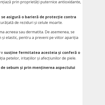
ențiază prin proprietăți puternice antioxidante,
i se asigură o barieră de protecție contra
curățată de reziduri și celule moarte.
uma acneea sau dermatita. De asemenea, se
și elastic, pentru a preveni pe viitor apariția
are
susține fermitatea acesteia și conferă o
a petelor, iritațiilor și afecțiunilor de piele.
ei de sebum și prin menținerea aspectului