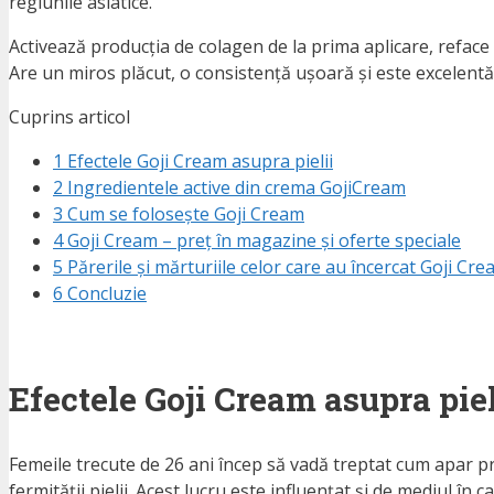
regiunile asiatice.
Activează producția de colagen de la prima aplicare, reface st
Are un miros plăcut, o consistență ușoară și este excelentă 
Cuprins articol
1
Efectele Goji Cream asupra pielii
2
Ingredientele active din crema GojiCream
3
Cum se folosește Goji Cream
4
Goji Cream – preț în magazine și oferte speciale
5
Părerile și mărturiile celor care au încercat Goji Cr
6
Concluzie
Efectele Goji Cream asupra piel
Femeile trecute de 26 ani încep să vadă treptat cum apar prim
fermității pielii. Acest lucru este influențat și de mediul î