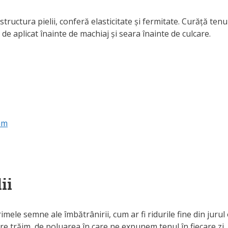
ructura pielii, conferă elasticitate și fermitate. Curăță tenul
de aplicat înainte de machiaj și seara înainte de culcare.
eam
ii
ele semne ale îmbătrânirii, cum ar fi ridurile fine din jurul 
n care trăim, de poluarea în care ne expunem tenul în fiecare 