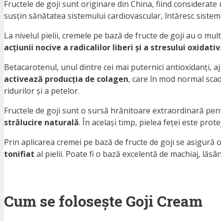
Fructele de goji sunt originare din China, fiind considerate
susțin sănătatea sistemului cardiovascular, întăresc siste
La nivelul pielii, cremele pe bază de fructe de goji au o mult
acțiunii nocive a radicalilor liberi și a stresului oxidativ
Betacarotenul, unul dintre cei mai puternici antioxidanți, a
activează producția de colagen
, care în mod normal scade
ridurilor și a petelor.
Fructele de goji sunt o sursă hrănitoare extraordinară pentr
strălucire naturală
. În același timp, pielea feței este prot
Prin aplicarea cremei pe bază de fructe de goji se asigură 
tonifiat
al pielii. Poate fi o bază excelentă de machiaj, lăsâ
Cum se folosește Goji Cream