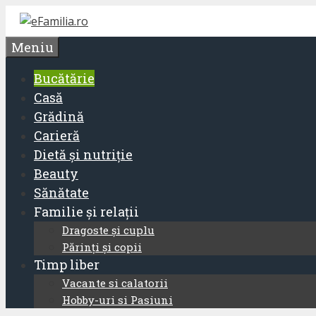
Sari
la
Meniu
conținut
Bucătărie
Casă
Grădină
Carieră
Dietă și nutriție
Beauty
Sănătate
Familie și relații
Dragoste și cuplu
Părinți și copii
Timp liber
Vacante si calatorii
Hobby-uri si Pasiuni