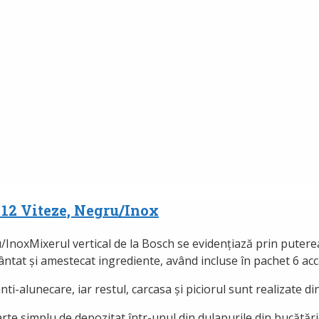
12 Viteze, Negru/Inox
Mixerul vertical de la Bosch se evidențiază prin puter
mântat și amestecat ingrediente, având incluse în pachet 6 acc
i-alunecare, iar restul, carcasa și piciorul sunt realizate din
rte simplu de depozitat într-unul din dulapurile din bucătărie