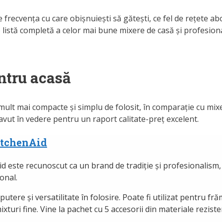
recvența cu care obișnuiești să gătești, ce fel de rețete abor
 listă completă a celor mai bune mixere de casă și profesiona
ntru acasă
ind mult mai compacte și simplu de folosit, în comparație cu mi
e avut în vedere pentru un raport calitate-preț excelent.
itchenAid
d este recunoscut ca un brand de tradiție și profesionalism,
onal.
utere și versatilitate în folosire. Poate fi utilizat pentru fr
uri fine. Vine la pachet cu 5 accesorii din materiale rezistente