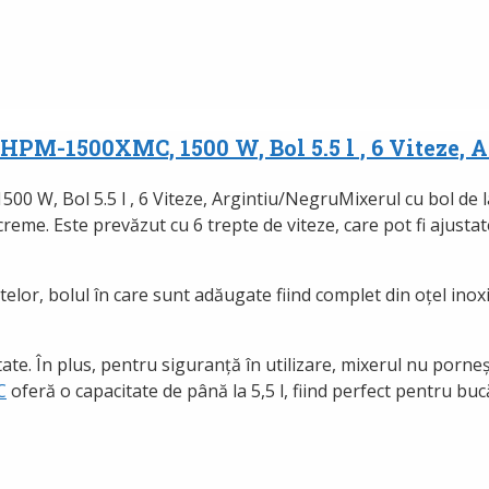
HPM-1500XMC, 1500 W, Bol 5.5 l , 6 Viteze, 
Mixerul cu bol de 
 creme. Este prevăzut cu 6 trepte de viteze, care pot fi ajusta
or, bolul în care sunt adăugate fiind complet din oțel inoxidab
ate. În plus, pentru siguranță în utilizare, mixerul nu porne
C
oferă o capacitate de până la 5,5 l, fiind perfect pentru bucă