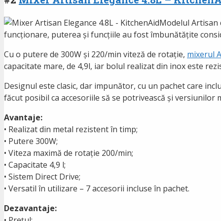
Modelul Artisan 
funcționare, puterea și funcțiile au fost îmbunătățite consi
Cu o putere de 300W și 220/min viteză de rotație,
mixerul 
capacitate mare, de 4,9l, iar bolul realizat din inox este rezist
Designul este clasic, dar impunător, cu un pachet care includ
făcut posibil ca accesoriile să se potrivească și versiunilor 
Avantaje:
• Realizat din metal rezistent în timp;
• Putere 300W;
• Viteza maximă de rotație 200/min;
• Capacitate 4,9 l;
• Sistem Direct Drive;
• Versatil în utilizare – 7 accesorii incluse în pachet.
Dezavantaje:
• Prețul;