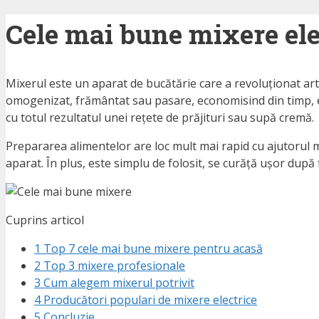
Cele mai bune mixere ele
Mixerul este un aparat de bucătărie care a revoluționat arta 
omogenizat, frământat sau pasare, economisind din timp, efo
cu totul rezultatul unei rețete de prăjituri sau supă cremă.
Prepararea alimentelor are loc mult mai rapid cu ajutorul mixe
aparat. În plus, este simplu de folosit, se curăță ușor după 
Cuprins articol
1
Top 7 cele mai bune mixere pentru acasă
2
Top 3 mixere profesionale
3
Cum alegem mixerul potrivit
4
Producători populari de mixere electrice
5
Concluzie