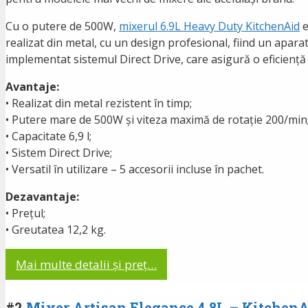
Cu o putere de 500W,
mixerul 6.9L Heavy Duty KitchenAid
e
realizat din metal, cu un design profesional, fiind un aparat
implementat sistemul Direct Drive, care asigură o eficienț
Avantaje:
• Realizat din metal rezistent în timp;
• Putere mare de 500W și viteza maximă de rotație 200/min
• Capacitate 6,9 l;
• Sistem Direct Drive;
• Versatil în utilizare – 5 accesorii incluse în pachet.
Dezavantaje:
• Prețul;
• Greutatea 12,2 kg.
Mai multe detalii și preț…
#2
Mixer Artisan Elegance 4.8L – Kitchen