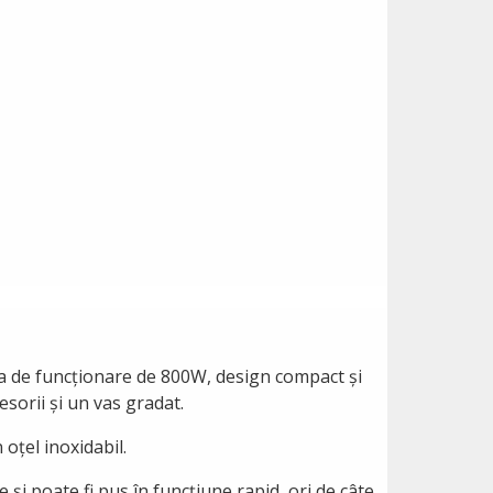
ea de funcționare de 800W, design compact și
esorii și un vas gradat.
 oțel inoxidabil.
 și poate fi pus în funcțiune rapid, ori de câte