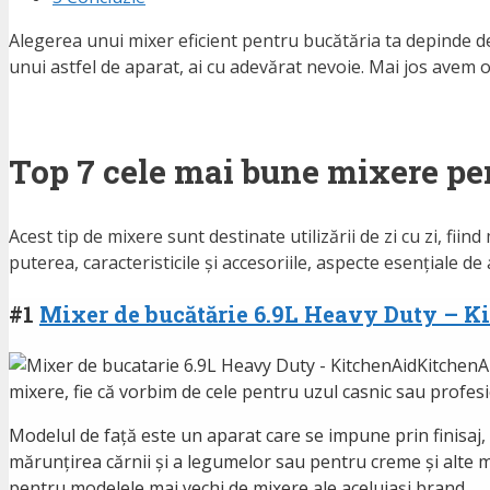
Alegerea unui mixer eficient pentru bucătăria ta depinde de f
unui astfel de aparat, ai cu adevărat nevoie. Mai jos avem o
Top 7 cele mai bune mixere pe
Acest tip de mixere sunt destinate utilizării de zi cu zi, fi
puterea, caracteristicile și accesoriile, aspecte esențiale d
#1
Mixer de bucătărie 6.9L Heavy Duty – K
KitchenAi
mixere, fie că vorbim de cele pentru uzul casnic sau profesi
Modelul de față este un aparat care se impune prin finisaj, p
mărunțirea cărnii și a legumelor sau pentru creme și alte mixt
pentru modelele mai vechi de mixere ale aceluiași brand.