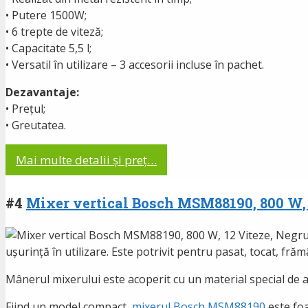
• Putere 1500W;
• 6 trepte de viteză;
• Capacitate 5,5 l;
• Versatil în utilizare – 3 accesorii incluse în pachet.
Dezavantaje:
• Prețul;
• Greutatea.
Mai multe detalii și preț…
#4
Mixer vertical Bosch MSM88190, 800 W, 
ușurință în utilizare. Este potrivit pentru pasat, tocat, fră
Mânerul mixerului este acoperit cu un material special de ant
Fiind un model compact,
mixerul Bosch MSM88190
este foa