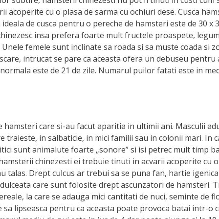
varii acoperite cu o plasa de sarma cu ochiuri dese. Cusca ham
ea ideala de cusca pentru o pereche de hamsteri este de 30 x
hinezesc insa prefera foarte mult fructele proaspete, legume
. Unele femele sunt inclinate sa roada si sa muste coada si z
scare, intrucat se pare ca aceasta ofera un debuseu pentru a
 normala este de 21 de zile. Numarul puilor fatati este in me
e hamsteri care si-au facut aparitia in ultimii ani. Masculii 
raieste, in salbaticie, in mici familii sau in colonii mari. In 
itici sunt animalute foarte „sonore” si isi petrec mult timp ba
 hamsterii chinezesti ei trebuie tinuti in acvarii acoperite cu 
 talas. Drept culcus ar trebui sa se puna fan, hartie igenic
 dulceata care sunt folosite drept ascunzatori de hamsteri. T
le, la care se adauga mici cantitati de nuci, seminte de floar
sa lipseasca pentru ca aceasta poate provoca batai intr-o co