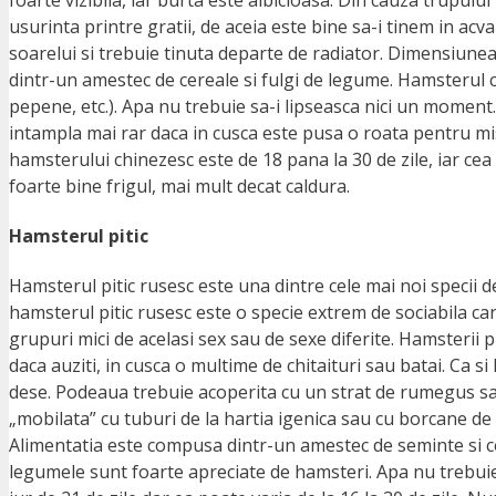
usurinta printre gratii, de aceia este bine sa-i tinem in ac
soarelui si trebuie tinuta departe de radiator. Dimensiun
dintr-un amestec de cereale si fulgi de legume. Hamsterul c
pepene, etc.). Apa nu trebuie sa-i lipseasca nici un moment
intampla mai rar daca in cusca este pusa o roata pentru mi
hamsterului chinezesc este de 18 pana la 30 de zile, iar cea
foarte bine frigul, mai mult decat caldura.
Hamsterul pitic
Hamsterul pitic rusesc este una dintre cele mai noi specii d
hamsterul pitic rusesc este o specie extrem de sociabila care t
grupuri mici de acelasi sex sau de sexe diferite. Hamsterii p
daca auziti, in cusca o multime de chitaituri sau batai. Ca si
dese. Podeaua trebuie acoperita cu un strat de rumegus sau
„mobilata” cu tuburi de la hartia igenica sau cu borcane de
Alimentatia este compusa dintr-un amestec de seminte si cerea
legumele sunt foarte apreciate de hamsteri. Apa nu trebuie 