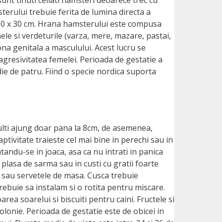
sterului trebuie ferita de lumina directa a
 30 x 30 cm. Hrana hamsterului este compusa
le si verdeturile (varza, mere, mazare, pastai,
ona genitala a masculului. Acest lucru se
gresivitatea femelei. Perioada de gestatie a
die de patru. Fiind o specie nordica suporta
adulti ajung doar pana la 8cm, de asemenea,
captivitate traieste cel mai bine in perechi sau in
tandu-se in joaca, asa ca nu intrati in panica
o plasa de sarma sau in custi cu gratii foarte
a sau servetele de masa. Cusca trebuie
rebuie sa instalam si o rotita pentru miscare.
ea soarelui si biscuiti pentru caini. Fructele si
lonie. Perioada de gestatie este de obicei in