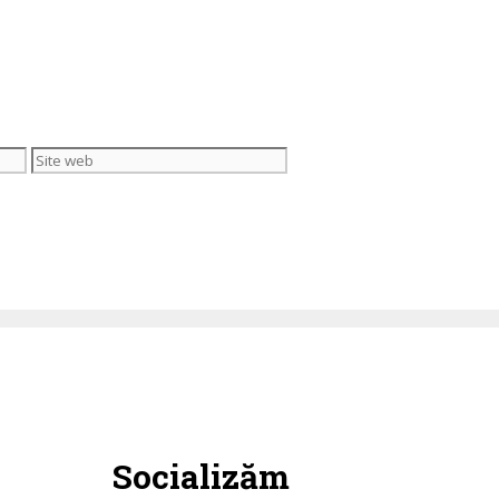
Site
web
Socializăm