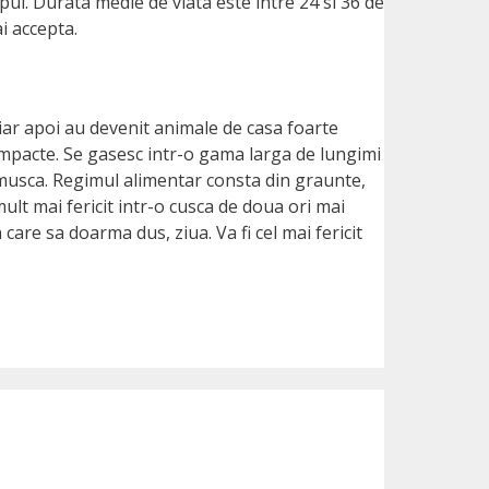
 pui. Durata medie de viata este intre 24 si 36 de
i accepta.
, iar apoi au devenit animale de casa foarte
compacte. Se gasesc intr-o gama larga de lungimi
a musca. Regimul alimentar consta din graunte,
ult mai fericit intr-o cusca de doua ori mai
 care sa doarma dus, ziua. Va fi cel mai fericit