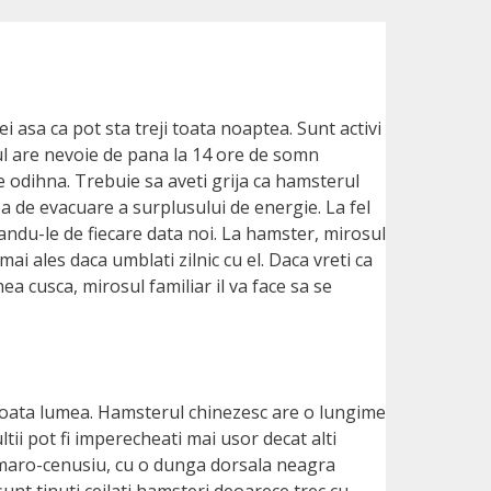
i asa ca pot sta treji toata noaptea. Sunt activi
rul are nevoie de pana la 14 ore de somn
 de odihna. Trebuie sa aveti grija ca hamsterul
pa de evacuare a surplusului de energie. La fel
derandu-le de fiecare data noi. La hamster, mirosul
i ales daca umblati zilnic cu el. Daca vreti ca
a cusca, mirosul familiar il va face sa se
n toata lumea. Hamsterul chinezesc are o lungime
ii pot fi imperecheati mai usor decat alti
ea maro-cenusiu, cu o dunga dorsala neagra
 sunt tinuti ceilati hamsteri deoarece trec cu