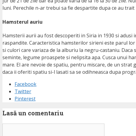
jur de 21 de zile dar ea poate varia de la 16 la 30 de zile. 
luni. Perechile n-ar trebui sa fie despartite dupa ce au tra
Hamsterul auriu
Hamsterii aurii au fost descoperiti in Siria in 1930 si adusi
raspandite. Caracteristica hamsterilor sirieni este parul lo
si culori care variaza de la alburiu la negru-castaniu. Daca
seminte, legume proaspete si nelipsita apa. Cusca unui hamst
mare. El are nevoie de spatiu, pentru miscare, de un strat gro
daca ii oferiti spatiu si-l lasati sa se odihneasca dupa pro
Facebook
Twitter
Pinterest
Lasă un comentariu
Comentariu