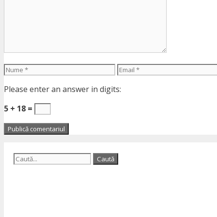
Nume
Email
Please enter an answer in digits:
5 + 18 =
Caută
după: