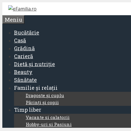
Sari
la
Meniu
conținut
Bucătărie
Casă
Grădină
Carieră
Dietă și nutriție
Beauty
Sănătate
Familie și relații
Dragoste și cuplu
Părinți și copii
Timp liber
Vacante si calatorii
Hobby-uri si Pasiuni