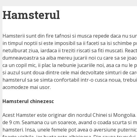
Hamsterul
Hamsterii sunt din fire tafnosi si musca repede daca nu sunt
in timpul noptii si este imposibil sa ii faceti sa isi schim
netulburat ziua, iardaca ii treziti riscati sa fiti muscati. R
dumneavoastra sa aiba mereu jucarii noi cu care sa se joace
ca un copil mic, ii plac la nebunie jucariile noi, asa ca nu l
si auzul sunt doua dintre cele mai dezvoltate simturi de ca
hamsterul sa se simta confortabil intr-o cusca noua, trebuie
acomodeze mai usor.
Hamsterul chinezesc
Acest Hamster este originar din nordul Chinei si Mongolia. 
de 9 cm. Seamana cu un soarece, avand o coada scurta si max
hamsteri. Insa, unele femele pot avea o aversiune puternica
foarte vizibila, iar burta este albicioasa. Din cauza trupului