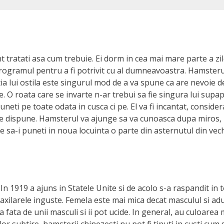
 tratati asa cum trebuie. Ei dorm in cea mai mare parte a zile
be programul pentru a fi potrivit cu al dumneavoastra. Hamste
eactia lui ostila este singurul mod de a va spune ca are nevoie
. O roata care se invarte n-ar trebui sa fie singura lui supa
e puneti pe toate odata in cusca ci pe. El va fi incantat, consi
re dispune. Hamsterul va ajunge sa va cunoasca dupa miros, ma
 sa-i puneti in noua locuinta o parte din asternutul din veche
In 1919 a ajuns in Statele Unite si de acolo s-a raspandit i
ilarele inguste. Femela este mai mica decat masculul si adult
 fata de unii masculi si ii pot ucide. In general, au culoar
 lor subtire, hamsterii chinezesti nu pot fi tinuti in custi cum