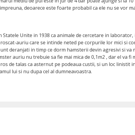
Numarul mediu de pui este in jur de 4 dar poate ajunge si la 10
it impreuna, deoarece este foarte probabil ca ele nu se vor ma
 in Statele Unite in 1938 ca animale de cercetare in laborator
r roscat-auriu care se intinde neted pe corpurile lor mici si 
 sunt deranjati in timp ce dorm hamsterii devin agresivi si v
er auriu nu trebuie sa fie mai mica de 0,1m2 , dar el va fi m
s de talas ca asternut pe podeaua custii, si un loc linistit in
gramul lui si nu dupa cel al dumneavoastra.