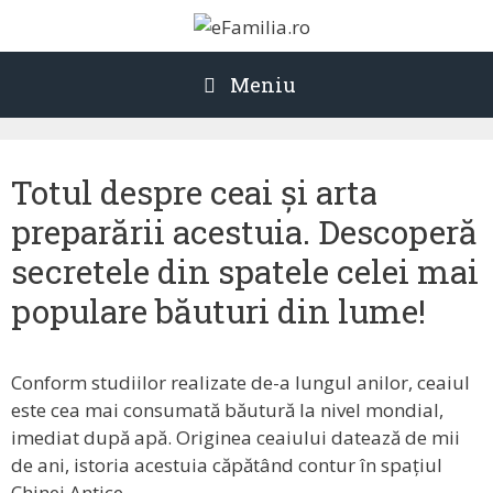
Sari
la
conținut
Meniu
Totul despre ceai și arta
preparării acestuia. Descoperă
secretele din spatele celei mai
populare băuturi din lume!
Conform studiilor realizate de-a lungul anilor, ceaiul
este cea mai consumată băutură la nivel mondial,
imediat după apă. Originea ceaiului datează de mii
de ani, istoria acestuia căpătând contur în spațiul
Chinei Antice.