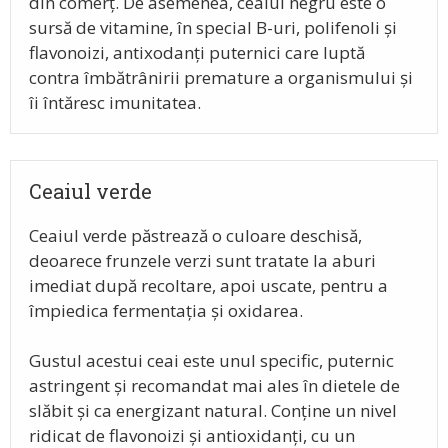
din comerț. De asemenea, ceaiul negru este o
sursă de vitamine, în special B-uri, polifenoli și
flavonoizi, antixodanți puternici care luptă
contra îmbătrânirii premature a organismului și
îi întăresc imunitatea.
Ceaiul verde
Ceaiul verde păstrează o culoare deschisă,
deoarece frunzele verzi sunt tratate la aburi
imediat după recoltare, apoi uscate, pentru a
împiedica fermentația și oxidarea.
Gustul acestui ceai este unul specific, puternic
astringent și recomandat mai ales în dietele de
slăbit și ca energizant natural. Conține un nivel
ridicat de flavonoizi și antioxidanți, cu un