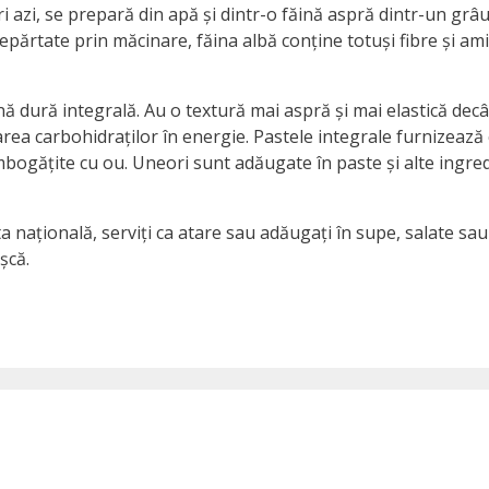
 azi, se prepară din apă și dintr-o făină aspră dintr-un grâ
depărtate prin măcinare, făina albă conține totuși fibre și am
nă dură integrală. Au o textură mai aspră și mai elastică dec
ea carbohidraților în energie. Pastele integrale furnizează
mbogățite cu ou. Uneori sunt adăugate în paste și alte ingredi
ieta națională, serviți ca atare sau adăugați în supe, salate s
șcă.