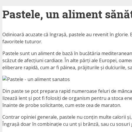
Pastele, un aliment sănă
Odinioară acuzate că îngrașă, pastele au revenit în glorie. 
favoritele tuturor.
Pastele sunt un aliment de bază în bucătăria mediteraneană
scăzut de afecțiuni cardiace. În alte părți ale Europei, oame
eliberare rapidă, cum ar fi pâinea, prăjiturile și dulciurile, 
Din paste se pot prepara rapid numeroase feluri de mâncare 
lizează lent și pot fi folosiți de organism pentru a stoca en
înainte de probe solicitante, cum este cea de maraton.
Contrar opiniei generale, pastele nu conțin multe calorii și,
Îngrașă doar în combinație cu unt și brânză, sau cu sosuri 