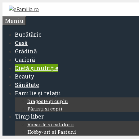
Sari
la
Meniu
conținut
Bucătărie
Casă
Grădină
Carieră
Dietă și nutriție
Beauty
Sănătate
Familie și relații
Dragoste și cuplu
Părinți și copii
Timp liber
Vacante si calatorii
Hobby-uri si Pasiuni