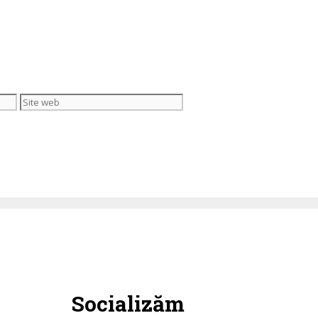
Site
web
Socializăm