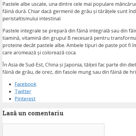
Pastele albe uscate, una dintre cele mai populare mâncăruri
făină dură. Chiar dacă germenii de grâu și tărâțele sunt în
peristaltismului intestinal.
Pastele integrale se prepară din făină integrală sau din făi
tiamină, vitamină din grupul B necesară pentru transformar
proteine decât pastele albe. Ambele tipuri de paste pot fi î
care aromează și colorează coca.
În Asia de Sud-Est, China și Japonia, tăițeii fac parte din d
făină de grâu, de orez, din fasole mung sau din făină de hri
Facebook
Twitter
Pinterest
Lasă un comentariu
Comentariu