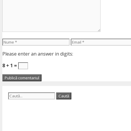
Nume
Email
Please enter an answer in digits:
8 + 1 =
Caută
după: