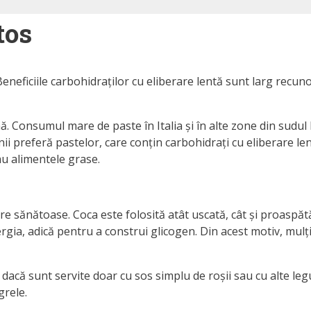
tos
Beneficiile carbohidraților cu eliberare lentă sunt larg recu
. Consumul mare de paste în Italia și în alte zone din sudul 
nii preferă pastelor, care conțin carbohidrați cu eliberare le
sau alimentele grase.
sănătoase. Coca este folosită atât uscată, cât și proaspătă.
ergia, adică pentru a construi glicogen. Din acest motiv, mulț
 dacă sunt servite doar cu sos simplu de roșii sau cu alte leg
grele.