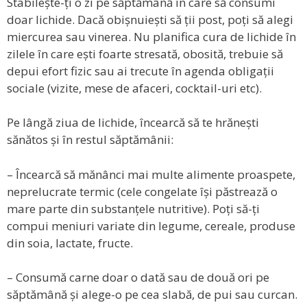
Stabilește-ți o zi pe săptămână în care să consumi
doar lichide. Dacă obișnuiești să ții post, poți să alegi
miercurea sau vinerea. Nu planifica cura de lichide în
zilele în care ești foarte stresată, obosită, trebuie să
depui efort fizic sau ai trecute în agenda obligații
sociale (vizite, mese de afaceri, cocktail-uri etc).
Pe lângă ziua de lichide, încearcă să te hrănești
sănătos și în restul săptămânii:
– Încearcă să mănânci mai multe alimente proaspete,
neprelucrate termic (cele congelate își păstrează o
mare parte din substanțele nutritive). Poți să-ți
compui meniuri variate din legume, cereale, produse
din soia, lactate, fructe.
– Consumă carne doar o dată sau de două ori pe
săptămână și alege-o pe cea slabă, de pui sau curcan.