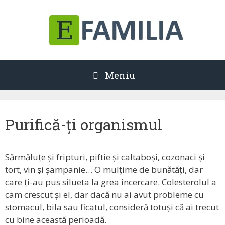
Sari
la
conținut
Meniu
Purifică-ți organismul
Sărmăluțe și fripturi, piftie și caltaboși, cozonaci și
tort, vin și șampanie… O mulțime de bunătăți, dar
care ți-au pus silueta la grea încercare. Colesterolul a
cam crescut și el, dar dacă nu ai avut probleme cu
stomacul, bila sau ficatul, consideră totuși că ai trecut
cu bine această perioadă.