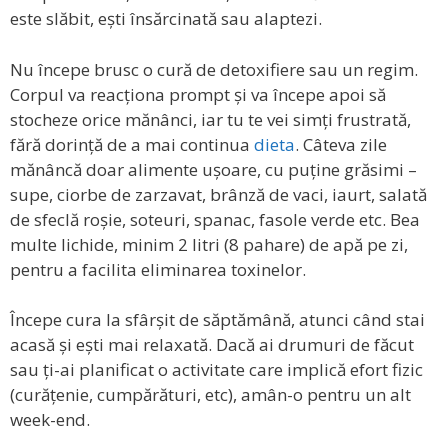
este slăbit, ești însărcinată sau alaptezi.
Nu începe brusc o cură de detoxifiere sau un regim.
Corpul va reacționa prompt și va începe apoi să
stocheze orice mănânci, iar tu te vei simți frustrată,
fără dorință de a mai continua
dieta
. Câteva zile
mănâncă doar alimente ușoare, cu puține grăsimi –
supe, ciorbe de zarzavat, brânză de vaci, iaurt, salată
de sfeclă roșie, soteuri, spanac, fasole verde etc. Bea
multe lichide, minim 2 litri (8 pahare) de apă pe zi,
pentru a facilita eliminarea toxinelor.
Începe cura la sfârșit de săptămână, atunci când stai
acasă și ești mai relaxată. Dacă ai drumuri de făcut
sau ți-ai planificat o activitate care implică efort fizic
(curățenie, cumpărături, etc), amân-o pentru un alt
week-end.