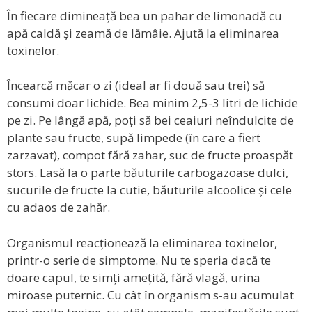
În fiecare dimineață bea un pahar de limonadă cu
apă caldă și zeamă de lămâie. Ajută la eliminarea
toxinelor.
Încearcă măcar o zi (ideal ar fi două sau trei) să
consumi doar lichide. Bea minim 2,5-3 litri de lichide
pe zi. Pe lângă apă, poți să bei ceaiuri neîndulcite de
plante sau fructe, supă limpede (în care a fiert
zarzavat), compot fără zahar, suc de fructe proaspăt
stors. Lasă la o parte băuturile carbogazoase dulci,
sucurile de fructe la cutie, băuturile alcoolice și cele
cu adaos de zahăr.
Organismul reacționează la eliminarea toxinelor,
printr-o serie de simptome. Nu te speria dacă te
doare capul, te simți amețită, fără vlagă, urina
miroase puternic. Cu cât în organism s-au acumulat