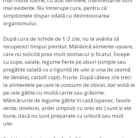
mai multe toxine, cu atât semnele, manifestările sunt
mai evidente. Nu întrerupe cura, pentru că
simptomele dispar odată cu dezintoxicarea
organismului.
După cura de lichide de 1-3 zile, nu te avânta să
recuperezi timpul pierdut. Mănâncă alimente ușoare,
care nu solicită prea mult stomacul și ficatul. Începe
cu supe, salate, legume fierte pe aburi (simple sau
pregătite salată cu o liguriță de ulei și una de zeamă
de lămâie), cartofi copți, fructe. După câteva zile treci
la alimentele pe care le consumi de obicei, dar evită-le
pe cele gătite cu multă carne sau grăsime.
Mâncărurile de legume gătite în casă (spanac, fasole
verde, dovlecei, ardei umpluți cu orez etc.) sunt și ele
bune, dacă nu sunt preparate cu untură sau mult
ulei.