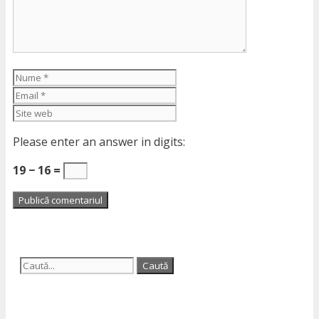
Nume
Email
Site
web
Please enter an answer in digits:
19 − 16 =
Caută
după: