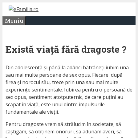
Sari
la
Meniu
conținut
Există viață fără dragoste ?
Din adolescență și până la adânci bătrâneți iubim una
sau mai multe persoane de sex opus. Fiecare, după
firea și norocul său, trece prin una sau mai multe
experiențe sentimentale. Iubirea pentru o persoană de
sex opus, sentiment atotputernic, de care puțini au
scăpat în viață, este unul dintre impulsurile
fundamentale ale vieții.
Pentru dragoste vrem să strălucim în societate, să
câștigăm, să obținem onoruri, să adunăm averi, să