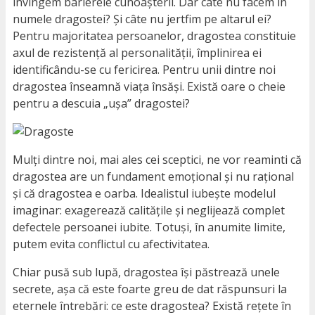
învingem barierele cunoașterii. Dar câte nu facem în
numele dragostei? Și câte nu jertfim pe altarul ei?
Pentru majoritatea persoanelor, dragostea constituie
axul de rezistență al personalității, împlinirea ei
identificându-se cu fericirea. Pentru unii dintre noi
dragostea înseamnă viața însăși. Există oare o cheie
pentru a descuia „ușa” dragostei?
Mulți dintre noi, mai ales cei sceptici, ne vor reaminti că
dragostea are un fundament emoțional și nu rațional
și că dragostea e oarba. Idealistul iubește modelul
imaginar: exagerează calitățile și neglijează complet
defectele persoanei iubite. Totuși, în anumite limite,
putem evita conflictul cu afectivitatea.
Chiar pusă sub lupă, dragostea își păstrează unele
secrete, așa că este foarte greu de dat răspunsuri la
eternele întrebări: ce este dragostea? Există rețete în