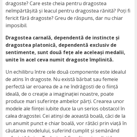
dragoste? Care este cheia pentru dragostea
neîmpărtășită și leacul pentru dragostea rănită? Poți fi
fericit fără dragoste? Greu de răspuns, dar nu chiar
imposibil.
Dragostea carnală, dependentă de instincte și
dragostea platonică, dependentă exclusiv de
sentimente, sunt două fețe ale aceleași medalii,
unite în acel ceva numit dragoste împlinită.
Un echilibru între cele două componente este idealul
de atins în dragoste. Nu există bărbat sau femeie
perfectă iar eroarea de a ne îndrăgosti de o ființă
ideală, de o creație a imaginației noastre, poate
produce mari suferințe ambelor părți. Crearea unor
modele ale ființei iubite duce la un serios obstacol în
calea dragostei. Cei atinși de această boală, căci de la
un anumit punct e chiar boală, vor rătăci prin viață în
căutarea modelului, suferind cumplit și semănând