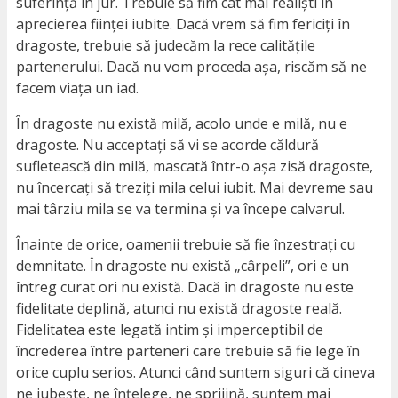
suferință în jur. Trebuie să fim cât mai realiști în
aprecierea ființei iubite. Dacă vrem să fim fericiți în
dragoste, trebuie să judecăm la rece calitățile
partenerului. Dacă nu vom proceda așa, riscăm să ne
facem viața un iad.
În dragoste nu există milă, acolo unde e milă, nu e
dragoste. Nu acceptați să vi se acorde căldură
sufletească din milă, mascată într-o așa zisă dragoste,
nu încercați să treziți mila celui iubit. Mai devreme sau
mai târziu mila se va termina și va începe calvarul.
Înainte de orice, oamenii trebuie să fie înzestrați cu
demnitate. În dragoste nu există „cârpeli”, ori e un
întreg curat ori nu există. Dacă în dragoste nu este
fidelitate deplină, atunci nu există dragoste reală.
Fidelitatea este legată intim și imperceptibil de
încrederea între parteneri care trebuie să fie lege în
orice cuplu serios. Atunci când suntem siguri că cineva
ne iubește, ne înțelege, ne sprijină, suntem mai