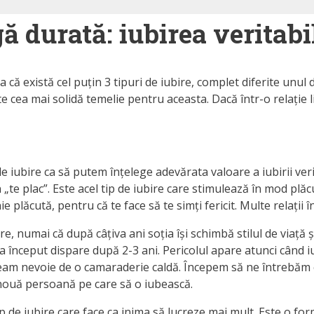
gă durată: iubirea veritabi
ma că există cel puțin 3 tipuri de iubire, complet diferite unul
te cea mai solidă temelie pentru aceasta. Dacă într-o relație l
de iubire ca să putem înțelege adevărata valoare a iubirii ve
te plac”. Este acel tip de iubire care stimulează în mod plăcut
 plăcută, pentru că te face să te simți fericit. Multe relații î
ire, numai că după câțiva ani soția își schimbă stilul de viață
 la început dispare după 2-3 ani. Pericolul apare atunci când 
eam nevoie de o camaraderie caldă. Începem să ne întrebăm c
 nouă persoană pe care să o iubească.
p de iubire care face ca inima să lucreze mai mult. Este o fo