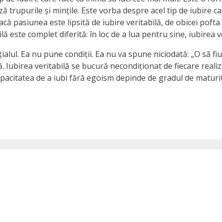
ază trupurile și mințile. Este vorba despre acel tip de iubire
acă pasiunea este lipsită de iubire veritabilă, de obicei pofta
ă este complet diferită: în loc de a lua pentru sine, iubirea v
ialul. Ea nu pune condiții. Ea nu va spune niciodată: „O să fiu 
. Iubirea veritabilă se bucură necondiționat de fiecare realiza
acitatea de a iubi fără egoism depinde de gradul de maturita