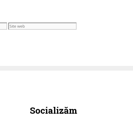
Site
web
Socializăm