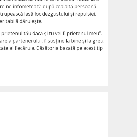
 care ne înfometează după cealaltă persoană.
 trupească lasă loc dezgustului și repulsiei.
eritabilă dăruiește.
prietenul tău dacă și tu vei fi prietenul meu”.
re a partenerului, îl susține la bine și la greu.
te al fiecăruia. Căsătoria bazată pe acest tip