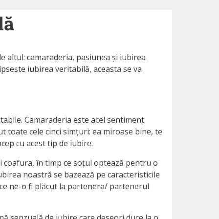
lă
 de altul: camaraderia, pasiunea și iubirea
ipsește iubirea veritabilă, aceasta se va
ritabile. Camaraderia este acel sentiment
 toate cele cinci simțuri: ea miroase bine, te
ncep cu acest tip de iubire.
 și coafura, în timp ce soțul optează pentru o
iubirea noastră se bazează pe caracteristicile
e ne-o fi plăcut la partenera/ partenerul
rmă senzuală de iubire care deseori duce la o