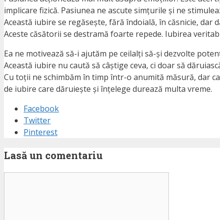
implicare fizică. Pasiunea ne ascute simțurile și ne stimule
Această iubire se regăsește, fără îndoială, în căsnicie, dar d
Aceste căsătorii se destramă foarte repede. Iubirea veritabil
Ea ne motivează să-i ajutăm pe ceilalți să-și dezvolte potenț
Această iubire nu caută să câștige ceva, ci doar să dăruiască
Cu toții ne schimbăm în timp într-o anumită măsură, dar cap
de iubire care dăruiește și înțelege durează multa vreme.
Facebook
Twitter
Pinterest
Lasă un comentariu
Comentariu