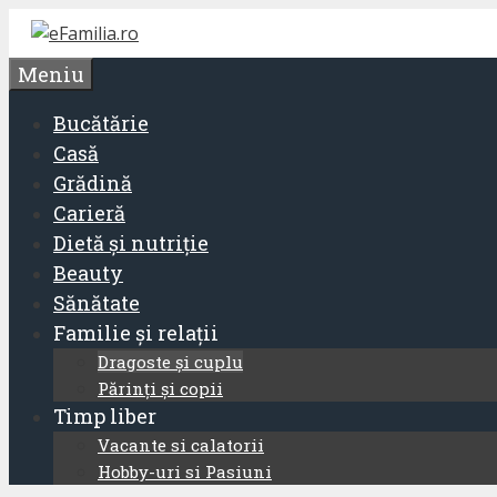
Sari
la
Meniu
conținut
Bucătărie
Casă
Grădină
Carieră
Dietă și nutriție
Beauty
Sănătate
Familie și relații
Dragoste și cuplu
Părinți și copii
Timp liber
Vacante si calatorii
Hobby-uri si Pasiuni