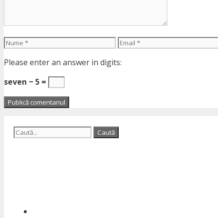
Nume
Email
Please enter an answer in digits:
seven − 5 =
Caută
după: