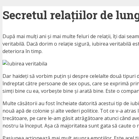
Secretul relațiilor de lun
După mai mulți ani și mai multe feluri de relații, îți dai sea
veritabilă. Dacă dorim o relație sigură, iubirea veritabilă es
deteriora în timp.
Dar haideți să vorbim puțin și despre celelalte două tipuri 
îndreptat către persoane de sex opus, care se exprimă prin „
simți bine cu ea, vorbește bine și arată bine. Este o companie
Multe căsătorii au fost încheiate datorită acestui tip de iub
nouă apă de colonie și alte vederi politice. Tot ce v-a atras
trecătoare, pe care le-am găsit atrăgătoare atunci când av
nostru la început. Așa că majoritatea sunt gata să caute o
Pasiunea acționează mai mult asupra emoțiilor. Este acel ti