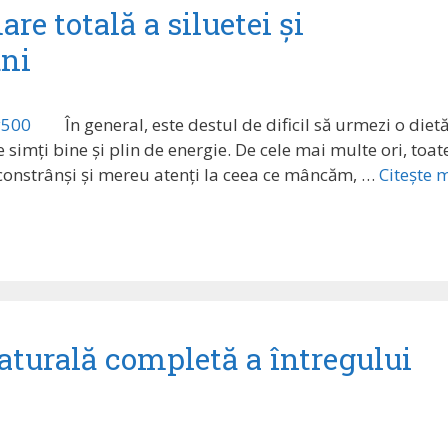
re totală a siluetei și
uni
În general, este destul de dificil să urmezi o diet
e simți bine și plin de energie. De cele mai multe ori, toat
 constrânși și mereu atenți la ceea ce mâncăm, …
Citește 
aturală completă a întregului