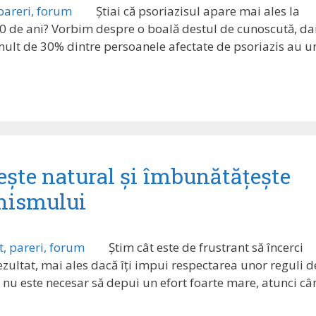
Știai că psoriazisul apare mai ales la
 20 de ani? Vorbim despre o boală destul de cunoscută, da
i mult de 30% dintre persoanele afectate de psoriazis au u
ște natural și îmbunătățește
anismului
Știm cât este de frustrant să încerci
ezultat, mai ales dacă îți impui respectarea unor reguli d
ăbi nu este necesar să depui un efort foarte mare, atunci c