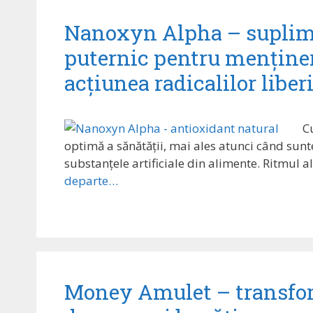
Nanoxyn Alpha – suplim
puternic pentru menținere
acțiunea radicalilor liber
C
optimă a sănătății, mai ales atunci când suntem
substanțele artificiale din alimente. Ritmul ale
departe…
Money Amulet – transform