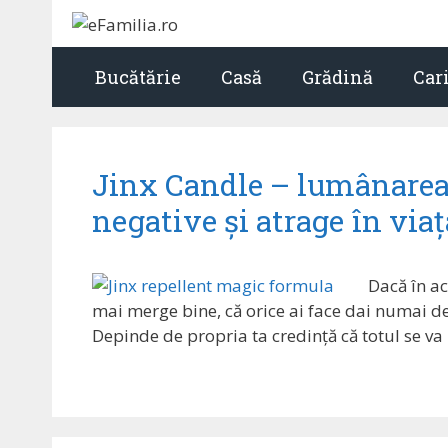
Sari
la
conținut
Bucătărie
Casă
Grădină
Car
Jinx Candle – lumânarea 
negative și atrage în viaț
Dacă în ac
mai merge bine, că orice ai face dai numai de n
Depinde de propria ta credință că totul se va 