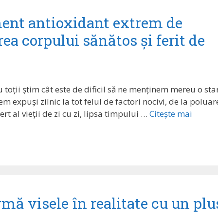
ent antioxidant extrem de
a corpului sănătos și ferit de
i
u toții știm cât este de dificil să ne menținem mereu o sta
 expuși zilnic la tot felul de factori nocivi, de la poluar
rt al vieții de zi cu zi, lipsa timpului …
Citește mai
ă visele în realitate cu un plu