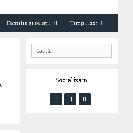
Familie și relații
Timp liber
Caută
după:
Socializăm
nu