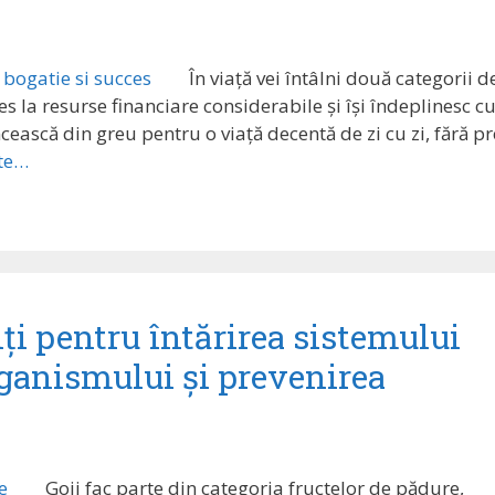
În viață vei întâlni două categorii d
s la resurse financiare considerabile și își îndeplinesc c
ncească din greu pentru o viață decentă de zi cu zi, fără p
rte…
ți pentru întărirea sistemului
rganismului și prevenirea
Goji fac parte din categoria fructelor de pădure,