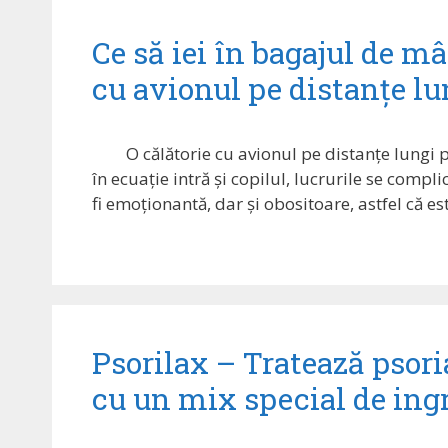
Ce să iei în bagajul de mâ
cu avionul pe distanțe lu
O călătorie cu avionul pe distanțe lungi 
în ecuație intră și copilul, lucrurile se compl
fi emoționantă, dar și obositoare, astfel că es
Psorilax – Tratează psoria
cu un mix special de ing