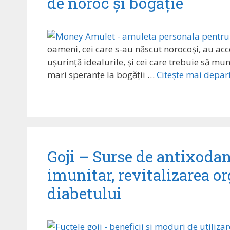
de noroc și bogăție
oameni, cei care s-au născut norocoși, au acce
ușurință idealurile, și cei care trebuie să mu
mari speranțe la bogății …
Citește mai depa
Goji – Surse de antixodan
imunitar, revitalizarea o
diabetului