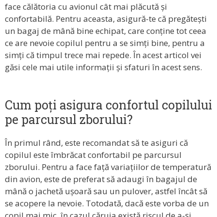
face călătoria cu avionul cât mai plăcută și
confortabilă. Pentru aceasta, asigură-te că pregătești
un bagaj de mână bine echipat, care conține tot ceea
ce are nevoie copilul pentru a se simți bine, pentru a
simți că timpul trece mai repede. În acest articol vei
găsi cele mai utile informații și sfaturi în acest sens.
Cum poți asigura confortul copilului
pe parcursul zborului?
În primul rând, este recomandat să te asiguri că
copilul este îmbrăcat confortabil pe parcursul
zborului. Pentru a face față variațiilor de temperatură
din avion, este de preferat să adaugi în bagajul de
mână o jachetă ușoară sau un pulover, astfel încât să
se acopere la nevoie. Totodată, dacă este vorba de un
copil mai mic, în cazul căruia există riscul de a-și