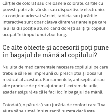
Cărțile de colorat sau creioanele colorate, cărțile cu
povești potrivite vârstei sau dispozitivele electronice
cu conținut adecvat vârstei, tableta sau jucăriile
interactive sunt doar câteva dintre variantele pe care
le ai la dispoziție atunci când dorești să îți ții copilul
ocupat în timpul unui zbor lung.
Ce alte obiecte și accesorii poți pune
în bagajul de mână al copilului?
Nu uita de medicamentele necesare copilului pe care
trebuie să le iei împreună cu prescripția și dosarul
medical al acestuia. Pansamentele, antisepticul sau
alte produse de prim ajutor ar fi extrem de utile,
așadar asigură-te că le faci loc în bagajul de mână.
Totodată, o păturică sau jucăria de confort care îl va
ajuta să se simtă în siguranță, suzeta dacă este