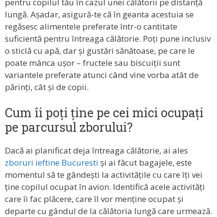
pentru copilul tău în cazul unei călătorii pe distanță
lungă. Așadar, asigură-te că în geanta acestuia se
regăsesc alimentele preferate într-o cantitate
suficientă pentru întreaga călătorie. Poți pune inclusiv
o sticlă cu apă, dar și gustări sănătoase, pe care le
poate mânca ușor – fructele sau biscuiții sunt
variantele preferate atunci când vine vorba atât de
părinți, cât și de copii.
Cum îi poți ține pe cei mici ocupați
pe parcursul zborului?
Dacă ai planificat deja întreaga călătorie, ai ales
zboruri ieftine Bucuresti
și ai făcut bagajele, este
momentul să te gândești la activitățile cu care îți vei
ține copilul ocupat în avion. Identifică acele activități
care îi fac plăcere, care îl vor menține ocupat și
departe cu gândul de la călătoria lungă care urmează.