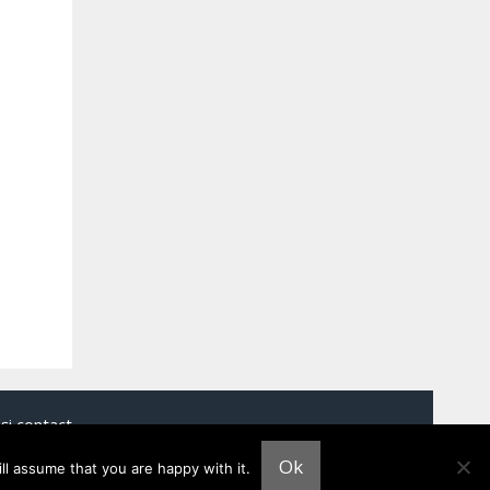
și contact
Ok
ll assume that you are happy with it.