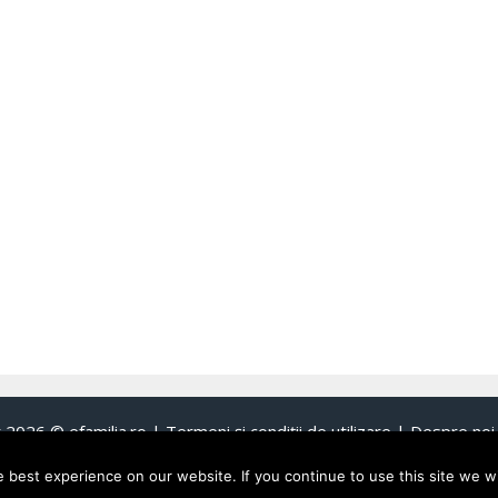
t 2026 ©
efamilia.ro
|
Termeni și condiții de utilizare
|
Despre noi 
best experience on our website. If you continue to use this site we wi