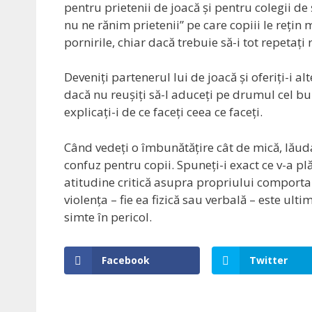
pentru prietenii de joacă și pentru colegii de
nu ne rănim prietenii” pe care copiii le rețin ma
pornirile, chiar dacă trebuie să-i tot repetați
Deveniți partenerul lui de joacă și oferiți-i al
dacă nu reușiți să-l aduceți pe drumul cel bu
explicați-i de ce faceți ceea ce faceți.
Când vedeți o îmbunătățire cât de mică, lăuda
confuz pentru copii. Spuneți-i exact ce v-a pl
atitudine critică asupra propriului comportame
violența – fie ea fizică sau verbală – este ult
simte în pericol.
Facebook
Twitter