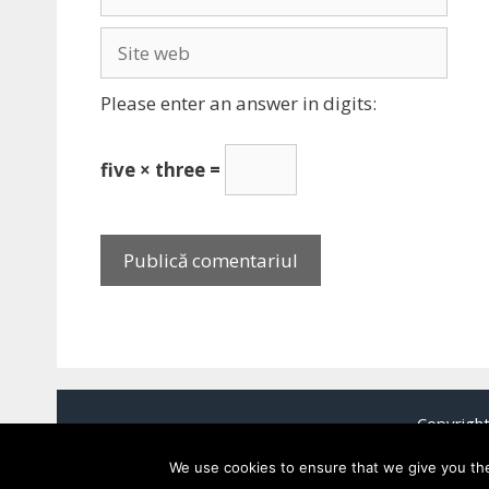
Site
web
Please enter an answer in digits:
five × three =
Copyrigh
We use cookies to ensure that we give you the 