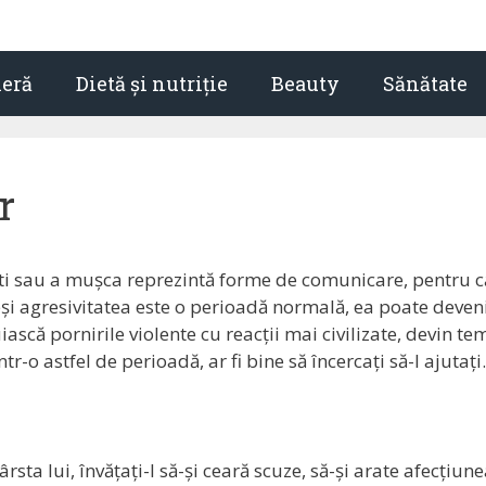
ieră
Dietă și nutriție
Beauty
Sănătate
r
onti sau a mușca reprezintă forme de comunicare, pentru c
și agresivitatea este o perioadă normală, ea poate deven
uiască pornirile violente cu reacții mai civilizate, devin te
tr-o astfel de perioadă, ar fi bine să încercați să-l ajutați.
rsta lui, învățați-l să-și ceară scuze, să-și arate afecțiun