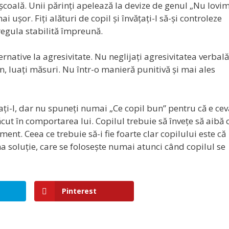
 școală. Unii părinți apelează la devize de genul „Nu lovim
i ușor. Fiți alături de copil și învățați-l să-și controleze
 regula stabilită împreună.
ternative la agresivitate. Nu neglijați agresivitatea verbală
n, luați măsuri. Nu într-o manieră punitivă și mai ales
ți-l, dar nu spuneți numai „Ce copil bun” pentru că e ce
ăcut în comportarea lui. Copilul trebuie să învețe să aibă 
nt. Ceea ce trebuie să-i fie foarte clar copilului este că
ima soluție, care se folosește numai atunci când copilul se
Pinterest