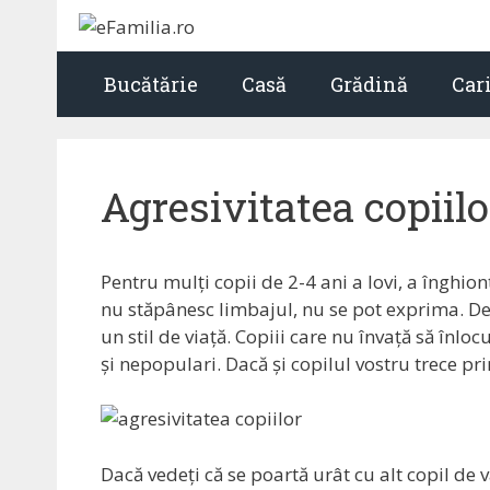
Sari
la
conținut
Bucătărie
Casă
Grădină
Car
Agresivitatea copiilo
Pentru mulți copii de 2-4 ani a lovi, a înghi
nu stăpânesc limbajul, nu se pot exprima. De
un stil de viață. Copiii care nu învață să înloc
și nepopulari. Dacă și copilul vostru trece prin
Dacă vedeți că se poartă urât cu alt copil de vâ