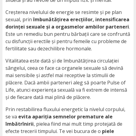
silueta și au nevoie de un impuls fizic și mental.
Creșterea nivelului de energie se resimte și pe plan
sexual, prin
îmbunătățirea erecțiilor, intensificarea
dorinței sexuale și a orgasmelor ambilor parteneri
.
Este un remediu bun pentru bărbații care se confruntă
cu disfuncții erectile și pentru femeile cu probleme de
fertilitate sau dezechilibre hormonale.
Vitalitatea este dată și de îmbunătățirea circulației
sângelui, ceea ce face ca organele sexuale să devină
mai sensibile și astfel mai receptive la stimulii de
plăcere. Dacă ambii parteneri aleg să poarte Pulse of
Life, atunci experiența sexuală va fi extrem de intensă
și de fiecare dată mai plină de plăcere.
Prin restabilirea fluxului energetic la nivelul corpului,
se va
evita apariția semnelor premature ale
îmbătrînirii
, pielea fiind mai mult timp protejată de
efecte trecerii timpului. Te vei bucura de o
piele