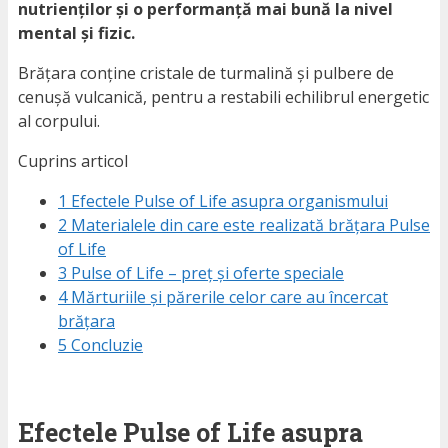
nutrienților și o performanță mai bună la nivel
mental și fizic.
Brățara conține cristale de turmalină și pulbere de
cenușă vulcanică, pentru a restabili echilibrul energetic
al corpului.
Cuprins articol
1
Efectele Pulse of Life asupra organismului
2
Materialele din care este realizată brățara Pulse
of Life
3
Pulse of Life – preț și oferte speciale
4
Mărturiile și părerile celor care au încercat
brățara
5
Concluzie
Efectele Pulse of Life asupra