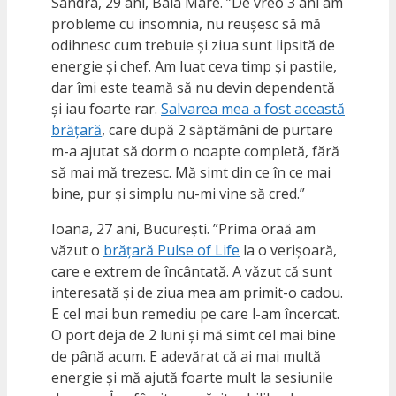
Sandra, 29 ani, Baia Mare. ”De vreo 3 ani am
probleme cu insomnia, nu reușesc să mă
odihnesc cum trebuie și ziua sunt lipsită de
energie și chef. Am luat ceva timp și pastile,
dar îmi este teamă să nu devin dependentă
și iau foarte rar.
Salvarea mea a fost această
brățară
, care după 2 săptămâni de purtare
m-a ajutat să dorm o noapte completă, fără
să mai mă trezesc. Mă simt din ce în ce mai
bine, pur și simplu nu-mi vine să cred.”
Ioana, 27 ani, București. ”Prima oraă am
văzut o
brățară Pulse of Life
la o verișoară,
care e extrem de încântată. A văzut că sunt
interesată și de ziua mea am primit-o cadou.
E cel mai bun remediu pe care l-am încercat.
O port deja de 2 luni și mă simt cel mai bine
de până acum. E adevărat că ai mai multă
energie și mă ajută foarte mult la sesiunile