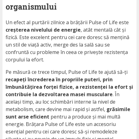
organismului
Un efect al purtării zilnice a brățării Pulse of Life este
creșterea nivelului de energie
, atât mentală cât și
fizică. Este excelent pentru cei care doresc să mențină
un stil de viață activ, merge des la sală sau se
confruntă cu probleme în ceea ce privește rezistența
corpului la efort.
Pe măsură ce trece timpul, Pulse of Life te ajută să-ți
recapeți încrederea în propriile puteri, prin
îmbunătățirea forței fizice, a rezistenței la efort și
contribuie la dezvoltarea masei musculare
. În
același timp, au loc schimbări interne la nivel de
metabolism, care devine mai rapid și astfel,
grăsimile
sunt arse eficient
pentru a produce și mai multă
energie. Brățara Pulse of Life este un accesoriu
esențial pentru cei care doresc să-și remodeleze