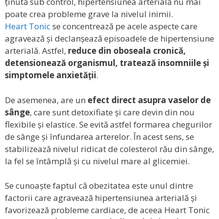
ținută sub control, hipertensiunea arterială nu mai
poate crea probleme grave la nivelul inimii.
Heart Tonic
se concentrează pe acele aspecte care
agravează și declanșează episoadele de hipertensiune
arterială. Astfel,
reduce din oboseala cronică,
detensionează organismul, tratează insomniile și
simptomele anxietății
.
De asemenea, are un
efect direct asupra vaselor de
sânge
, care sunt detoxifiate și care devin din nou
flexibile și elastice. Se evită astfel formarea chegurilor
de sânge și înfundarea arterelor. În acest sens, se
stabilizează nivelul ridicat de colesterol rău din sânge,
la fel se întâmplă și cu nivelul mare al glicemiei.
Se cunoaște faptul că obezitatea este unul dintre
factorii care agravează hipertensiunea arterială și
favorizează probleme cardiace, de aceea Heart Tonic