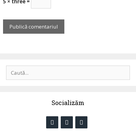
5 × three =
Caută
după:
Socializăm