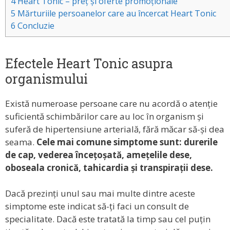
4
Heart Tonic – preț și oferte promoționale
5
Mărturiile persoanelor care au încercat Heart Tonic
6
Concluzie
Efectele Heart Tonic asupra
organismului
Există numeroase persoane care nu acordă o atenție
suficientă schimbărilor care au loc în organism și
suferă de hipertensiune arterială, fără măcar să-și dea
seama.
Cele mai comune simptome sunt: durerile
de cap, vederea încețoșată, amețelile dese,
oboseala cronică, tahicardia și transpirații dese.
Dacă prezinți unul sau mai multe dintre aceste
simptome este indicat să-ți faci un consult de
specialitate. Dacă este tratată la timp sau cel puțin