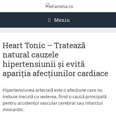
Sari
la
conținut
Meniu
Heart Tonic – Tratează
natural cauzele
hipertensiunii și evită
apariția afecțiunilor cardiace
Hipertensiunea arterială este o afecțiune care nu
trebuie trecută cu vederea, fiind o cauză principală
pentru accidentul vascular cerebral sau infarctul
miocardic.