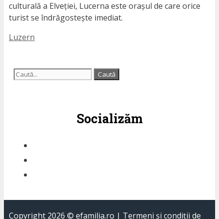
culturală a Elveției, Lucerna este orașul de care orice
turist se îndrăgostește imediat.
Etichete
Luzern
Caută
după:
Socializăm
Copyright 2026 ©
efamilia.ro
|
Termeni și condiții de