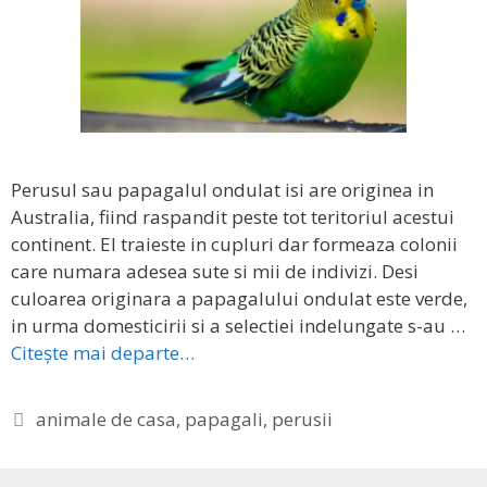
Perusul sau papagalul ondulat isi are originea in
Australia, fiind raspandit peste tot teritoriul acestui
continent. El traieste in cupluri dar formeaza colonii
care numara adesea sute si mii de indivizi. Desi
culoarea originara a papagalului ondulat este verde,
in urma domesticirii si a selectiei indelungate s-au …
Citește mai departe…
Etichete
animale de casa
,
papagali
,
perusii