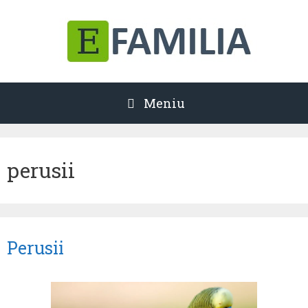
Sari
la
conținut
Meniu
perusii
Perusii