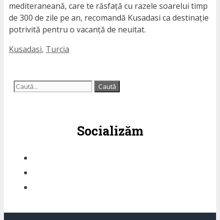
mediteraneană, care te răsfață cu razele soarelui timp
de 300 de zile pe an, recomandă Kusadasi ca destinație
potrivită pentru o vacanță de neuitat.
Etichete
Kusadasi
,
Turcia
Caută
după:
Socializăm