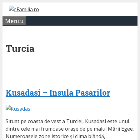
Sari
la
Meniu
conținut
Turcia
Kusadasi – Insula Pasarilor
Situat pe coasta de vest a Turciei, Kusadasi este unul
dintre cele mai frumoase orașe de pe malul Mării Egee.
Numeroasele zone istorice și clima blândă,