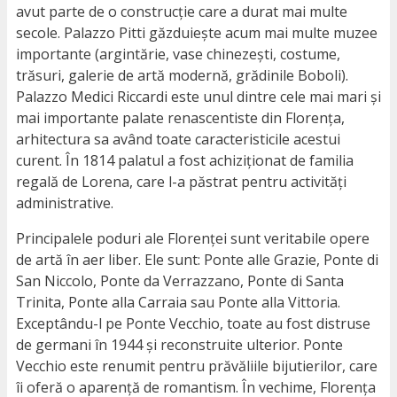
avut parte de o construcție care a durat mai multe
secole. Palazzo Pitti găzduiește acum mai multe muzee
importante (argintărie, vase chinezești, costume,
trăsuri, galerie de artă modernă, grădinile Boboli).
Palazzo Medici Riccardi este unul dintre cele mai mari și
mai importante palate renascentiste din Florența,
arhitectura sa având toate caracteristicile acestui
curent. În 1814 palatul a fost achiziționat de familia
regală de Lorena, care l-a păstrat pentru activități
administrative.
Principalele poduri ale Florenței sunt veritabile opere
de artă în aer liber. Ele sunt: Ponte alle Grazie, Ponte di
San Niccolo, Ponte da Verrazzano, Ponte di Santa
Trinita, Ponte alla Carraia sau Ponte alla Vittoria.
Exceptându-l pe Ponte Vecchio, toate au fost distruse
de germani în 1944 și reconstruite ulterior. Ponte
Vecchio este renumit pentru prăvăliile bijutierilor, care
îi oferă o aparență de romantism. În vechime, Florența