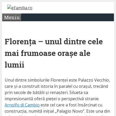
Sari
la
Meniu
conținut
Florența – unul dintre cele
mai frumoase orașe ale
lumii
Unul dintre simbolurile Florenței este Palazzo Vecchio,
care și-a construit istoria în paralel cu orașul, trecând
prin secole de bătălii și renașteri. Silueta sa
impresionantă oferă pieței o perspectivă stranie.
Arnolfo di Cambio
este cel care a fost însărcinat cu
construcția, numită inițial „Palagio Novo”. Este una din