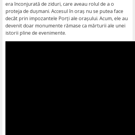
era înconjurată de ziduri, care aveau rolul de a o
proteja de dușmani. Accesul în oraș nu se putea face
decât prin impozantele Porți ale orașului. Acum, ele au
devenit doar monumente rămase ca mărturii ale unei
istorii pline de evenimente.