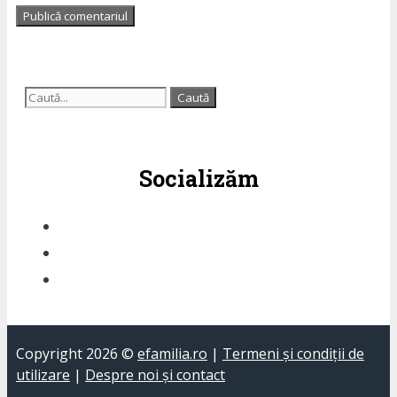
Caută
după:
Socializăm
Copyright 2026 ©
efamilia.ro
|
Termeni și condiții de
utilizare
|
Despre noi și contact