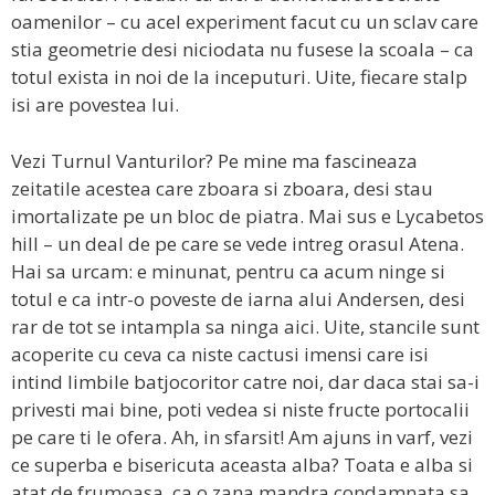
oamenilor – cu acel experiment facut cu un sclav care
stia geometrie desi niciodata nu fusese la scoala – ca
totul exista in noi de la inceputuri. Uite, fiecare stalp
isi are povestea lui.
Vezi Turnul Vanturilor? Pe mine ma fascineaza
zeitatile acestea care zboara si zboara, desi stau
imortalizate pe un bloc de piatra. Mai sus e Lycabetos
hill – un deal de pe care se vede intreg orasul Atena.
Hai sa urcam: e minunat, pentru ca acum ninge si
totul e ca intr-o poveste de iarna alui Andersen, desi
rar de tot se intampla sa ninga aici. Uite, stancile sunt
acoperite cu ceva ca niste cactusi imensi care isi
intind limbile batjocoritor catre noi, dar daca stai sa-i
privesti mai bine, poti vedea si niste fructe portocalii
pe care ti le ofera. Ah, in sfarsit! Am ajuns in varf, vezi
ce superba e bisericuta aceasta alba? Toata e alba si
atat de frumoasa, ca o zana mandra condamnata sa