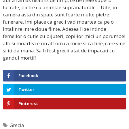
aur a ramas neatins de timp; ce de inele superb
lucrate, pietre cu animlae supranaturale… Uite, in
camera asta din spate sunt foarte multe pietre
funerare. Imi place ca grecii vad moartea ca pe o
intalinre intre doua fiinte. Adesea li se intinde
femeilor o cutie cu bijuteri, copiilor mici un porumbel
alb si moartea e un alt om ca mine si ca tine, care vine
si iti da mana. Sa fi fost grecii atat de impacati cu
gandul mortii?
Facebook
Twitter
Pinterest
Etichete
Grecia