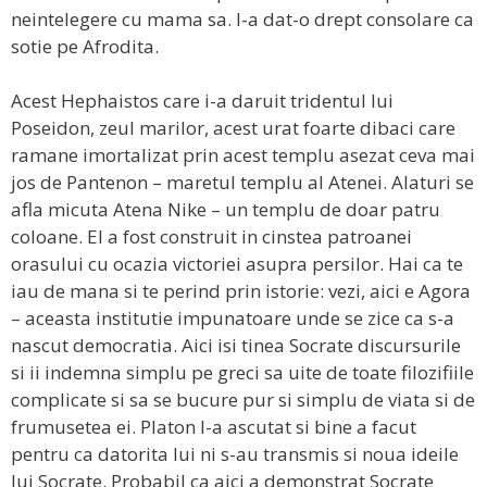
neintelegere cu mama sa. I-a dat-o drept consolare ca
sotie pe Afrodita.
Acest Hephaistos care i-a daruit tridentul lui
Poseidon, zeul marilor, acest urat foarte dibaci care
ramane imortalizat prin acest templu asezat ceva mai
jos de Pantenon – maretul templu al Atenei. Alaturi se
afla micuta Atena Nike – un templu de doar patru
coloane. El a fost construit in cinstea patroanei
orasului cu ocazia victoriei asupra persilor. Hai ca te
iau de mana si te perind prin istorie: vezi, aici e Agora
– aceasta institutie impunatoare unde se zice ca s-a
nascut democratia. Aici isi tinea Socrate discursurile
si ii indemna simplu pe greci sa uite de toate filozifiile
complicate si sa se bucure pur si simplu de viata si de
frumusetea ei. Platon l-a ascutat si bine a facut
pentru ca datorita lui ni s-au transmis si noua ideile
lui Socrate. Probabil ca aici a demonstrat Socrate