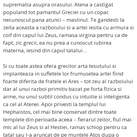
suprematia asupra orasului. Atena a castigat
populand tot pamantul Greciei cu un copac
necunoscut pana atunci – maslinul. Te gandesti la
zeita aceasta a razboiului si a artei iesita cu armura si
coif din capul lui Zeus, ramasa virgina pentru ca de
fapt, zic grecii, ea nu prea a cunoscut iubirea
materna, iesind din capul tatalui…
Si cu toate astea ofera grecilor arta tesutului si
implanteaza in sufletele lor frumusetea artei fiind
foarte diferita de fratele ei Ares – tot zeu al razboiului
dar al unui razboi primitiv bazat pe forta fizica si
arme, nu unul subtil condus cu intuitie si inteligenta
ca cel al Atenei. Apoi privesti la templul lui
Hephaistos, cel mai bine conservat dintre toate
templele din perioada aceea – fierarul zeilor, fiul mai
mic al lui Zeus si al Hestiei, ramas schiop pentru ca
tatal sau l-a aruncat de pe muntele Atos dupa o