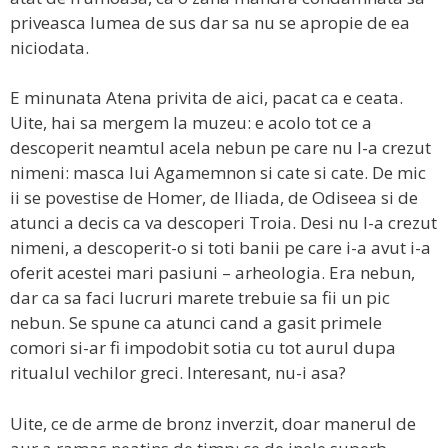
priveasca lumea de sus dar sa nu se apropie de ea
niciodata.
E minunata Atena privita de aici, pacat ca e ceata.
Uite, hai sa mergem la muzeu: e acolo tot ce a
descoperit neamtul acela nebun pe care nu l-a crezut
nimeni: masca lui Agamemnon si cate si cate. De mic
ii se povestise de Homer, de Iliada, de Odiseea si de
atunci a decis ca va descoperi Troia. Desi nu l-a crezut
nimeni, a descoperit-o si toti banii pe care i-a avut i-a
oferit acestei mari pasiuni – arheologia. Era nebun,
dar ca sa faci lucruri marete trebuie sa fii un pic
nebun. Se spune ca atunci cand a gasit primele
comori si-ar fi impodobit sotia cu tot aurul dupa
ritualul vechilor greci. Interesant, nu-i asa?
Uite, ce de arme de bronz inverzit, doar manerul de