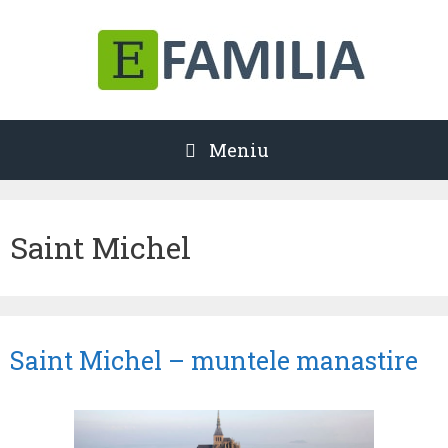
Sari
la
conținut
Meniu
Saint Michel
Saint Michel – muntele manastire