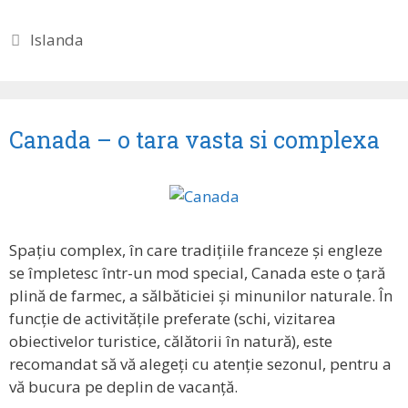
Etichete
Islanda
Canada – o tara vasta si complexa
Spațiu complex, în care tradițiile franceze și engleze
se împletesc într-un mod special, Canada este o țară
plină de farmec, a sălbăticiei și minunilor naturale. În
funcție de activitățile preferate (schi, vizitarea
obiectivelor turistice, călătorii în natură), este
recomandat să vă alegeți cu atenție sezonul, pentru a
vă bucura pe deplin de vacanță.