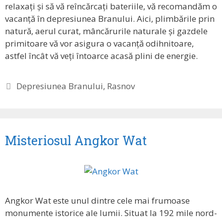
relaxați și să vă reîncărcați bateriile, vă recomandăm o
vacanță în depresiunea Branului. Aici, plimbările prin
natură, aerul curat, mâncărurile naturale și gazdele
primitoare vă vor asigura o vacanță odihnitoare,
astfel încât vă veți întoarce acasă plini de energie.
Etichete
Depresiunea Branului
,
Rasnov
Misteriosul Angkor Wat
Angkor Wat este unul dintre cele mai frumoase
monumente istorice ale lumii. Situat la 192 mile nord-