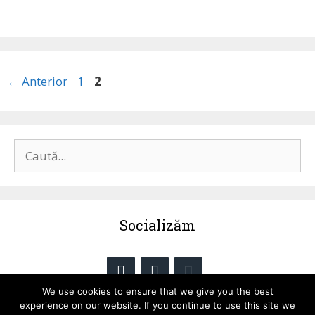
Pagina
Pagina
←
Anterior
1
2
Caută
după:
Socializăm
We use cookies to ensure that we give you the best
experience on our website. If you continue to use this site we