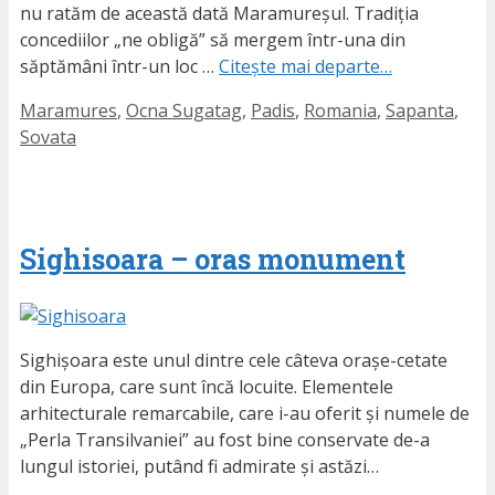
nu ratăm de această dată Maramureșul. Tradiția
concediilor „ne obligă” să mergem într-una din
săptămâni într-un loc …
Citește mai departe…
Etichete
Maramures
,
Ocna Sugatag
,
Padis
,
Romania
,
Sapanta
,
Sovata
Sighisoara – oras monument
Sighișoara este unul dintre cele câteva orașe-cetate
din Europa, care sunt încă locuite. Elementele
arhitecturale remarcabile, care i-au oferit și numele de
„Perla Transilvaniei” au fost bine conservate de-a
lungul istoriei, putând fi admirate și astăzi…