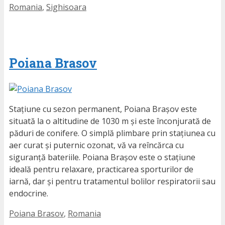
Etichete
Romania
,
Sighisoara
Poiana Brasov
Stațiune cu sezon permanent, Poiana Brașov este
situată la o altitudine de 1030 m și este înconjurată de
păduri de conifere. O simplă plimbare prin stațiunea cu
aer curat și puternic ozonat, vă va reîncărca cu
siguranță bateriile. Poiana Brașov este o stațiune
ideală pentru relaxare, practicarea sporturilor de
iarnă, dar și pentru tratamentul bolilor respiratorii sau
endocrine.
Etichete
Poiana Brasov
,
Romania