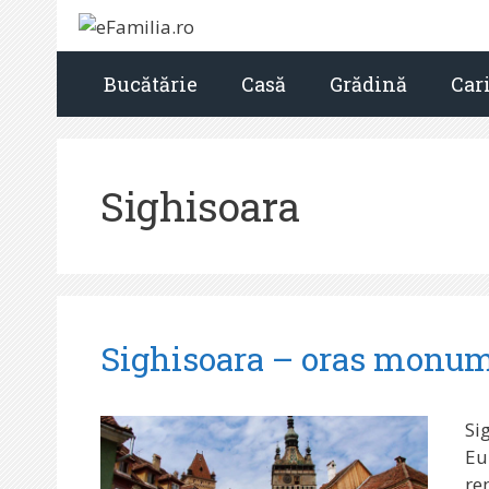
Sari
la
conținut
Bucătărie
Casă
Grădină
Car
Sighisoara
Sighisoara – oras monu
Si
Eu
re