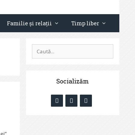
Familie și relații
Timp liber
Caută
după:
Socializăm
ei”