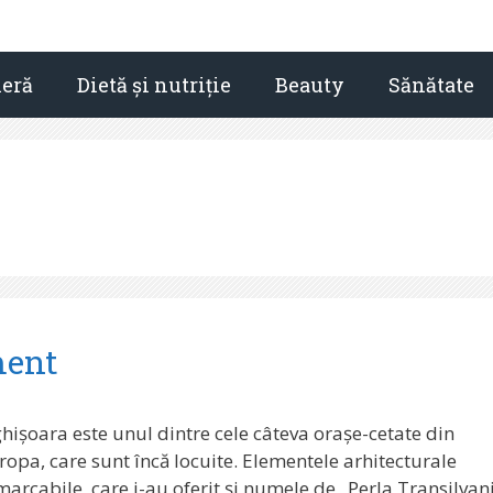
ieră
Dietă și nutriție
Beauty
Sănătate
ment
ghișoara este unul dintre cele câteva orașe-cetate din
ropa, care sunt încă locuite. Elementele arhitecturale
marcabile, care i-au oferit și numele de „Perla Transilvani