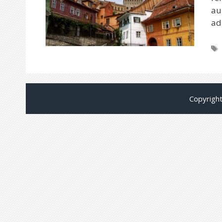
au
ad
Copyrigh