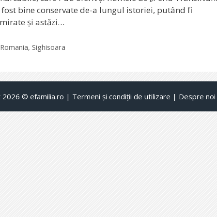
 fost bine conservate de-a lungul istoriei, putând fi
mirate și astăzi…
Etichete
Romania
,
Sighisoara
t 2026 ©
efamilia.ro
|
Termeni și condiții de utilizare
|
Despre noi 