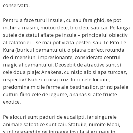
conservata.
Pentru a face turul insulei, cu sau fara ghid, se pot
inchiria masini, motociclete, biciclete sau cai. Pe langa
sutele de statui aflate pe insula – principalul obiectiv
al calatoriei – se mai pot vizita pesteri sau Te Pito Te
Kura (buricul pamantului), o piatra perfect rotunda
de dimensiuni impresionante, considerata centrul
magic al pamantului. Deosebit de atractive sunt si
cele doua plaje: Anakena, cu nisip alb si apa turcoaz,
respectiv Ovahe cu nisip roz. In zonele locuite,
predomina micile ferme ale bastinasilor, principalele
culturi fiind cele de legume, ananas si alte fructe
exotice.
Pe alocuri sunt paduri de eucalipti, iar singurele
animale salbatice sunt caii. Statuile, numite Moai,
sunt raspandite pe intreaga insula si grupate in