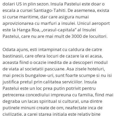
dolari US in plin sezon. Insula Pastelui este doar o
escala a cursei Santiago-Tahiti. De asemenea, exista
si curse maritime, dar care asigura numai
aprovizionarea cu marfuri a insulei. Unicul aeroport
este la Hanga Roa, „orasul-capitala” al Insulei
Pastelui, care nu are mai mult de 3000 de locuitori.
Odata ajuns, esti intampinat cu caldura de catre
bastinasii, care ofera locuri de cazare la ei acasa,
aceasta fiind o ocazie inedita de a descoperi modul
de viata al societatii pascuane. Asa zisele hoteluri,
mai precis bungalow-uri, sunt foarte scumpe si nu isi
justifica pretul prin calitatea serviciilor. Insula
Pastelui este un loc prea putin potrivit pentru
petrecerea concediului impreuna cu familia, fiind mai
degraba un lacas spiritual si cultural, una dintre
putinele minuni create de om, neafectate inca de
civilizatie, a carei starea initiala este relativ bine