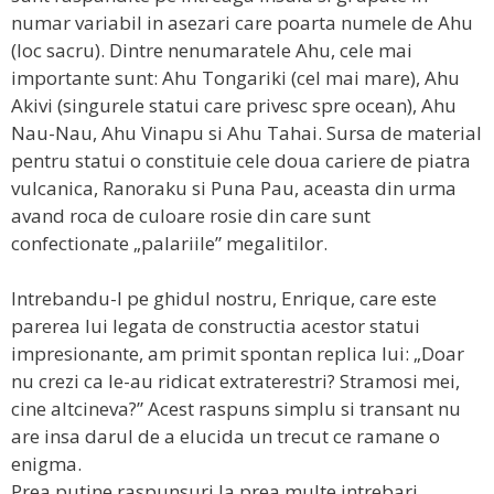
numar variabil in asezari care poarta numele de Ahu
(loc sacru). Dintre nenumaratele Ahu, cele mai
importante sunt: Ahu Tongariki (cel mai mare), Ahu
Akivi (singurele statui care privesc spre ocean), Ahu
Nau-Nau, Ahu Vinapu si Ahu Tahai. Sursa de material
pentru statui o constituie cele doua cariere de piatra
vulcanica, Ranoraku si Puna Pau, aceasta din urma
avand roca de culoare rosie din care sunt
confectionate „palariile” megalitilor.
Intrebandu-l pe ghidul nostru, Enrique, care este
parerea lui legata de constructia acestor statui
impresionante, am primit spontan replica lui: „Doar
nu crezi ca le-au ridicat extraterestri? Stramosi mei,
cine altcineva?” Acest raspuns simplu si transant nu
are insa darul de a elucida un trecut ce ramane o
enigma.
Prea putine raspunsuri la prea multe intrebari.