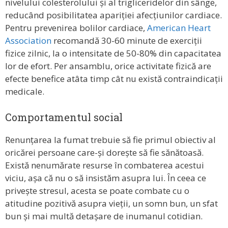
nivelului colesterolului și al trigliceridelor din sânge,
reducând posibilitatea apariției afecțiunilor cardiace.
Pentru prevenirea bolilor cardiace,
American Heart
Association
recomandă 30-60 minute de exerciții
fizice zilnic, la o intensitate de 50-80% din capacitatea
lor de efort. Per ansamblu, orice activitate fizică are
efecte benefice atâta timp cât nu există contraindicații
medicale.
Comportamentul social
Renunțarea la fumat trebuie să fie primul obiectiv al
oricărei persoane care-și dorește să fie sănătoasă.
Există nenumărate resurse în combaterea acestui
viciu, așa că nu o să insistăm asupra lui. În ceea ce
privește stresul, acesta se poate combate cu o
atitudine pozitivă asupra vieții, un somn bun, un sfat
bun și mai multă detașare de inumanul cotidian.