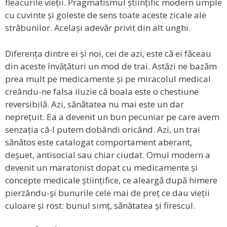
fleacurile vieții. Pragmatismul științific modern umple
cu cuvinte și goleste de sens toate aceste zicale ale
străbunilor. Același adevăr privit din alt unghi.
Diferența dintre ei și noi, cei de azi, este că ei făceau
din aceste învățături un mod de trai. Astăzi ne bazăm
prea mult pe medicamente și pe miracolul medical
creându-ne falsa iluzie că boala este o chestiune
reversibilă. Azi, sănătatea nu mai este un dar
neprețuit. Ea a devenit un bun pecuniar pe care avem
senzația că-l putem dobândi oricând. Azi, un trai
sănătos este catalogat comportament aberant,
deșuet, antisocial sau chiar ciudat. Omul modern a
devenit un maratonist dopat cu medicamente și
concepte medicale științifice, ce aleargă după himere
pierzându-și bunurile cele mai de preț ce dau vieții
culoare și rost: bunul simț, sănătatea și firescul.