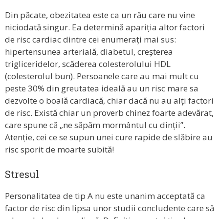
Din păcate, obezitatea este ca un rău care nu vine
niciodată singur. Ea determină apariția altor factori
de risc cardiac dintre cei enumerați mai sus:
hipertensunea arterială, diabetul, creșterea
trigliceridelor, scăderea colesterolului HDL
(colesterolul bun). Persoanele care au mai mult cu
peste 30% din greutatea ideală au un risc mare sa
dezvolte o boală cardiacă, chiar dacă nu au alți factori
de risc. Există chiar un proverb chinez foarte adevărat,
care spune că „ne săpăm mormântul cu dinții”.
Atenție, cei ce se supun unei cure rapide de slăbire au
risc sporit de moarte subită!
Stresul
Personalitatea de tip A nu este unanim acceptată ca
factor de risc din lipsa unor studii concludente care să