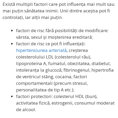
Există multipli factori care pot influența mai mult sau
mai puțin sănătatea inimii. Unii dintre aceștia pot fi
controlați, iar alții mai puțin.
factori de risc fără posibilități de modificare:
vârsta, sexul și moștenirea ereditară;
factori de risc ce pot fi influențați:
hipertensiunea arterială
, creșterea
colesterolului LDL (colesterolul rău),
lipoproteina A, fumatul, obezitatea, diabetul,
intoleranța la glucoză, fibrinogenul, hipertrofia
de ventricul stâng, cocaina, factori
comportamentali (precum stresul,
personalitatea de tip A etc.);
factori protectori: colesterul HDL (bun),
activitatea fizică, estrogenii, consumul moderat
de alcool.