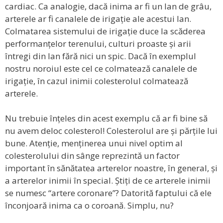
cardiac. Ca analogie, dacă inima ar fi un lan de grâu,
arterele ar fi canalele de irigație ale acestui lan.
Colmatarea sistemului de irigație duce la scăderea
performanțelor terenului, culturi proaste și arii
întregi din lan fără nici un spic. Dacă în exemplul
nostru noroiul este cel ce colmatează canalele de
irigație, în cazul inimii colesterolul colmatează
arterele.
Nu trebuie înțeles din acest exemplu că ar fi bine să
nu avem deloc colesterol! Colesterolul are și părțile lui
bune. Atenție, menținerea unui nivel optim al
colesterolului din sânge reprezintă un factor
important în sănătatea arterelor noastre, în general, și
a arterelor inimii în special. Știți de ce arterele inimii
se numesc “artere coronare”? Datorită faptului că ele
înconjoară inima ca o coroană. Simplu, nu?