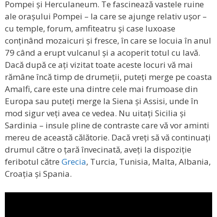
Pompei și Herculaneum. Te fascinează vastele ruine
ale orașului Pompei – la care se ajunge relativ ușor –
cu temple, forum, amfiteatru și case luxoase
conținând mozaicuri și fresce, în care se locuia în anul
79 când a erupt vulcanul și a acoperit totul cu lavă.
Dacă după ce ați vizitat toate aceste locuri vă mai
rămâne încă timp de drumeții, puteți merge pe coasta
Amalfi, care este una dintre cele mai frumoase din
Europa sau puteți merge la Siena și Assisi, unde în
mod sigur veți avea ce vedea. Nu uitați Sicilia și
Sardinia – insule pline de contraste care vă vor aminti
mereu de această călătorie. Dacă vreți să vă continuați
drumul către o țară învecinată, aveți la dispoziție
feribotul către
Grecia
, Turcia, Tunisia, Malta, Albania,
Croația și Spania.