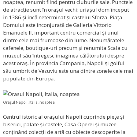
noaptea, renumit fiind pentru cluburile sale. Punctele
de atracție sunt în orașul vechi: uriașul dom început
în 1386 și încă neterminat și castelul Sforza. Piața
Domului este înconjurată de Galleria Vittorio
Emanuele II, important centru comercial și unul
dintre cele mai frumoase din lume. Nenumăratele
cafenele, boutique-uri precum și renumita Scala cu
muzeul său întregesc imaginea călătorului despre
acest oraș. În provincia Campania, Napoli și golful
său umbrit de Vezuviu este una dintre zonele cele mai
populate din Europa.
Orașul Napoli, Italia, noaptea
Centrul istoric al orașului Napoli cuprinde piețe și
biserici, palate și castele, Casa Operei și muzee
conținând colecții de artă cu obiecte descoperite la