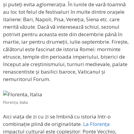
și puteți evita aglomerația. În lunile de vară-toamnă
au loc tot felul de festivaluri în multe dintre orașele
italiene: Bari, Napoli, Pisa, Veneția, Siena etc. care
merită văzute. Dacă vă interesează schiul, sezonul
potrivit pentru aceasta este din decembrie până în
martie, iar pentru drumeții, iulie-septembrie. Firește,
călătorul este fascinat de istoria Romei: morminte
etrusce, temple din perioada imperiului, biserici de
început ale creștinismului, turnuri medievale, palate
renascentiste și basilici baroce, Vaticanul și
nemuritorul Forum.
Florența, Italia
Aici viața de zi cu zi se îmbină cu istoria într-o
combinație plină de originalitate.
La Florența
impactul cultural este copleșitor: Ponte Vecchio,